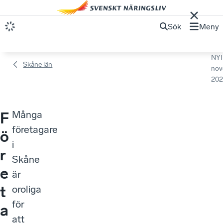
Sök
Meny
NY
Skåne län
nov
202
Många
F
företagare
ö
i
r
Skåne
e
är
t
oroliga
för
a
att