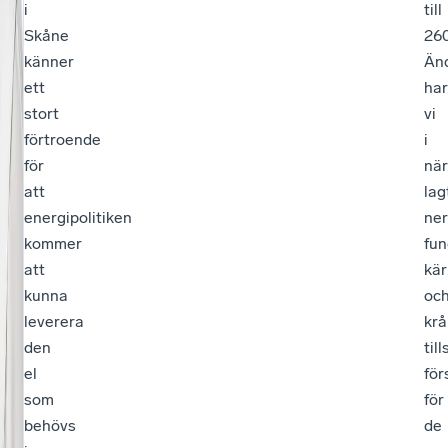
i
till
Skåne
260
känner
Än
ett
har
stort
vi
förtroende
i
för
när
att
lag
energipolitiken
ner
kommer
fu
att
kär
kunna
oc
leverera
krå
den
til
el
för
som
för
behövs
de