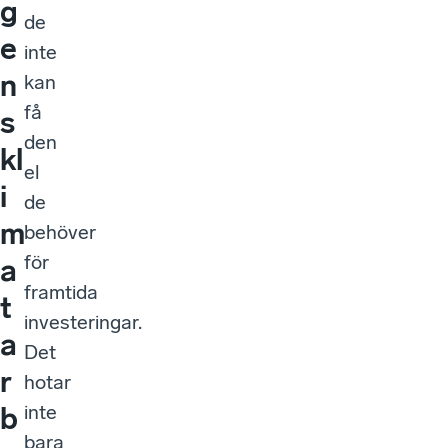
g
de
e
inte
n
kan
få
s
den
kl
el
i
de
m
behöver
för
a
framtida
t
investeringar.
a
Det
r
hotar
inte
b
bara