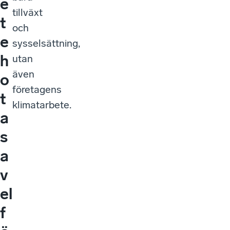
e
tillväxt
t
och
e
sysselsättning,
h
utan
även
o
företagens
t
klimatarbete.
a
s
a
v
el
f