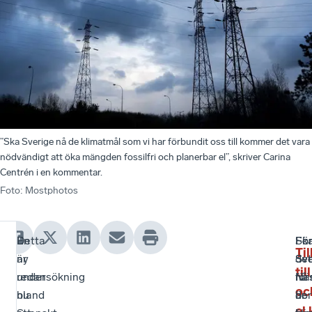
”Ska Sverige nå de klimatmål som vi har förbundit oss till kommer det vara
nödvändigt att öka mängden fossilfri och planerbar el”, skriver Carina
Centrén i en kommentar.
Foto
:
Mostphotos
En
Detta
Sk
Fö
Fö
Ti
ny
är
Sve
Sv
det
til
undersökning
redan
nå
När
för
oc
bland
nu
de
är
bo
el