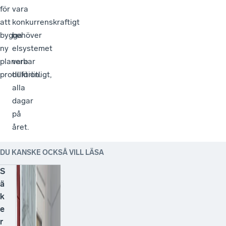
för
vara
att
konkurrenskraftigt
bygga
behöver
ny
elsystemet
planerbar
vara
produktion.
tillförlitligt,
alla
dagar
på
året.
DU KANSKE OCKSÅ VILL LÄSA
S
ä
k
e
r