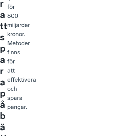
r
för
a
800
tt
miljarder
kronor.
s
Metoder
p
finns
a
för
r
att
effektivera
a
och
p
spara
å
pengar.
b
ä