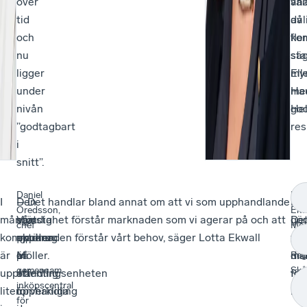
över
väl
an
tid
dål
av
och
kom
fle
nu
sä
sta
ligger
Ell
my
under
Ha
me
nivån
Hel
go
”godtagbart
res
i
snitt”.
Daniel
Lot
I
–
Den
– Det handlar bland annat om att vi som upphandlande
De
–
Oredsson,
Ekw
många
Vårt
största
myndighet förstår marknaden som vi agerar på och att
gör
De
chef
Möll
kommuner
uppdrag
aktören
marknaden förstår vårt behov, säger Lotta Ekwall
ge
fin
för
enh
är
är
på
Möller.
dia
må
en
Reg
gemensam
Skå
upphandlingsenheten
att
offentlig
för
fö
inköpscentral
liten,
förverkliga
upphandling
un
kri
för