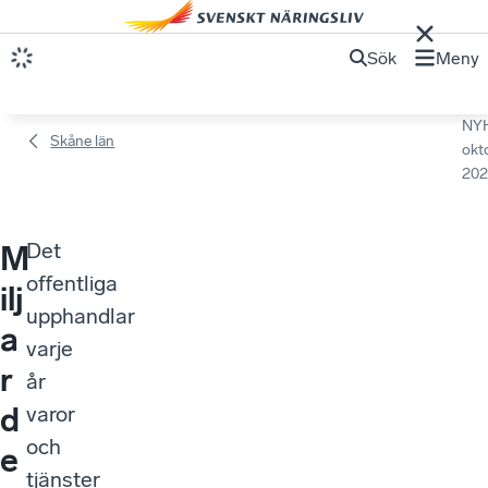
Sök
Meny
NY
Skåne län
okt
202
Det
M
offentliga
ilj
upphandlar
a
varje
r
år
d
varor
och
e
tjänster