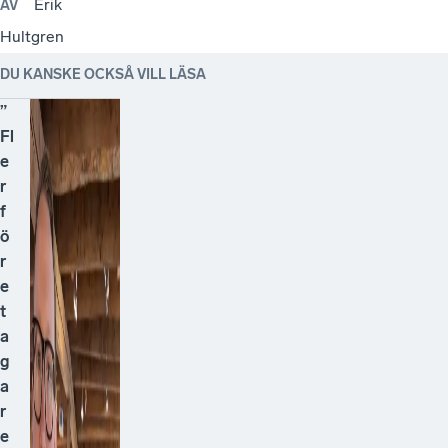
Erik
AV
Hultgren
DU KANSKE OCKSÅ VILL LÄSA
”
Fl
e
r
f
ö
r
e
t
a
g
a
r
e