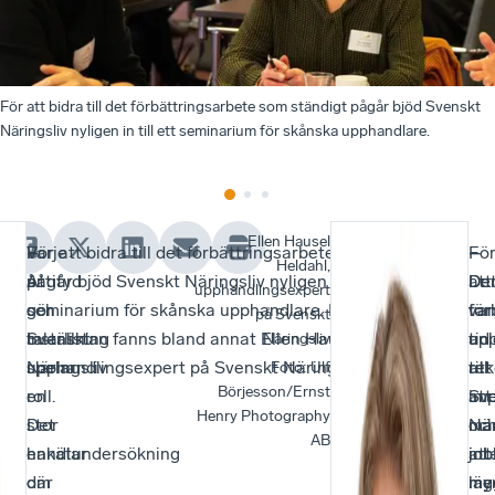
För att bidra till det förbättringsarbete som ständigt pågår bjöd Svenskt
Näringsliv nyligen in till ett seminarium för skånska upphandlare.
Ellen Hausel
Varje
–
För att bidra till det förbättringsarbete som ständigt
–
Fö
–
Heldahl,
år
Attityd
pågår bjöd Svenskt Näringsliv nyligen in till ett
De
att
De
upphandlingsexpert
gör
och
seminarium för skånska upphandlare. Med på
van
för
tar
på Svenskt
Svenskt
inställning
talarlistan fanns bland annat Ellen Hausel Heldahl,
an
up
tid
Näringsliv
Näringsliv
spelar
upphandlingsexpert på Svenskt Näringsliv..
till
re
att
Foto
:
Ulf
Börjesson/Ernst
en
roll.
att
Sv
im
Henry Photography
stor
Det
ma
När
oc
AB
enkätundersökning
handlar
int
att
job
där
om
läg
my
me