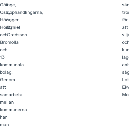
Göinge,
i
sä
Osby,
upphandlingarna,
trö
Höör,
säger
för
Hörby
Daniel
att
och
Oredsson..
vilj
Bromölla
oc
och
ku
13
läg
kommunala
anb
bolag.
sä
Genom
Lot
att
Ekw
samarbeta
Möl
mellan
kommunerna
har
man