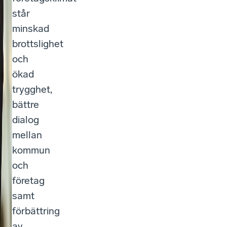
t
står
e
minskad
t
brottslighet
i
och
S
ökad
trygghet,
t
bättre
o
dialog
c
mellan
k
kommun
och
h
företag
o
samt
l
förbättring
m
av