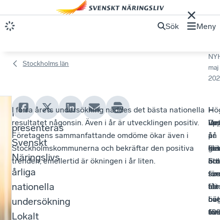
Sök
Meny
NY
Stockholms län
maj
202
I förra årets undersökning nåddes det bästa nationella
–
I
Hö
–
Idag
B
resultatet någonsin. Även i år är utvecklingen positiv.
De
län
up
Var
presenteras
r
Företagens sammanfattande omdöme ökar även i
är
är
på
år
Svenskt
Stockholmskommunerna och bekräftar den positiva
glä
det
för
kos
o
Näringslivs
trenden, emellertid är ökningen i år liten.
att
So
öns
bro
tt
årliga
för
so
för
sv
sl
nationella
blir
får
ett
för
bät
hö
bät
öve
undersökning
i
öve
sa
för
10
Lokalt