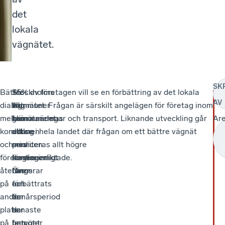
det
s
lokala
lä
vägnätet.
n
SK
Bättre
–
Stockholms
–
35% av företagen vill se en förbättring av det lokala
AV
dialog
Hur
kommuner
Att
vägnätet. Frågan är särskilt angelägen för företag inom
mellan
kommunernas
blir
bemötandet
gröna näringar och transport. Liknande utveckling går
Ar
kommunen
dialog
allt
och
att se i hela landet där frågan om ett bättre vägnät
och
med
mer
servicen
prioriteras allt högre
företagen
företagen
serviceinriktade.
kontinuerligt
återfinns
fungerar
Över
har
på
och
en
förbättrats
andra
hur
femårsperiod
de
plats
de
har
senaste
på
bemöter
betyget
fem