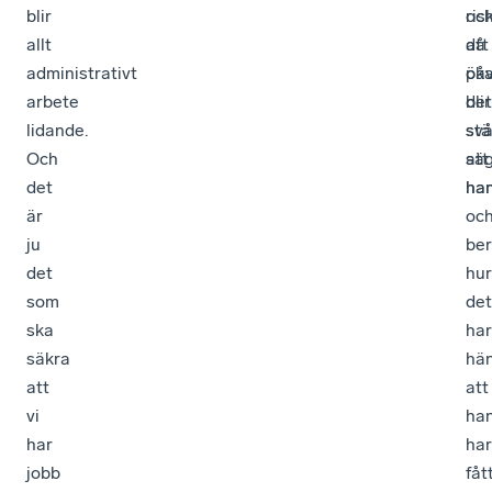
blir
oc
ris
allt
då
att
administrativt
påv
ök
arbete
det
blir
lidande.
stä
svå
Och
sä
att
det
ha
han
är
oc
ju
ber
det
hur
som
det
ska
har
säkra
hä
att
att
vi
ha
har
har
jobb
fåt