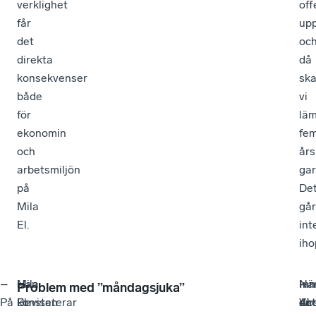
verklighet
off
får
up
det
oc
direkta
då
konsekvenser
sk
både
vi
för
lä
ekonomin
fe
och
års
arbetsmiljön
gar
på
De
Mila
går
El.
int
iho
–
Han
–
Mila
–
Nä
Inn
–
Problem med ”måndagsjuka”
På
konstaterar
Bevisen
El
Vi
en
det
Abs