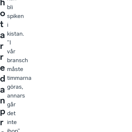
h
bli
o
spiken
t
i
a
kistan.
”I
r
vår
r
bransch
e
måste
d
timmarna
göras,
a
annars
n
går
p
det
r
inte
ihop”,