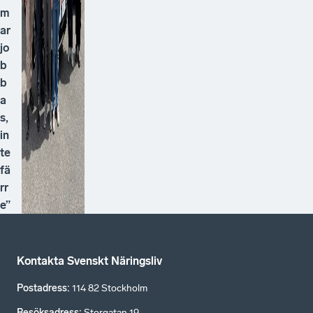
m
ar
jo
b
b
a
s,
in
te
fä
rr
e”
Kontakta Svenskt Näringsliv
Postadress
:
114 82 Stockholm
Besöksadress
:
Storgatan 19