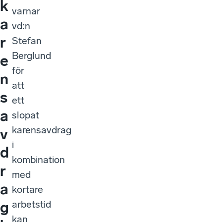
k
varnar
a
vd:n
r
Stefan
Berglund
e
för
n
att
s
ett
a
slopat
karensavdrag
v
i
d
kombination
r
med
a
kortare
arbetstid
g
kan