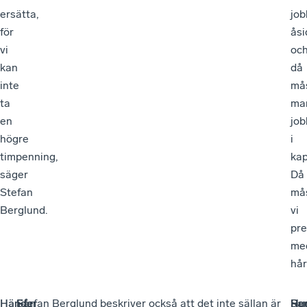
ersätta,
job
för
åsi
vi
oc
kan
då
inte
må
ta
ma
en
job
högre
i
timpenning,
kap
säger
Då
Stefan
må
Berglund.
vi
pr
me
hår
Händer
–
Får
–
Stefan Berglund beskriver också att det inte sällan är
–
Sam
Re
Hu