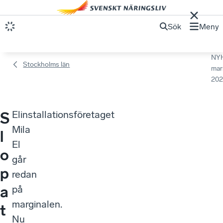
Sök
Meny
NY
Stockholms län
mar
202
Elinstallationsföretaget
S
Mila
l
El
o
går
p
redan
a
på
marginalen.
t
Nu