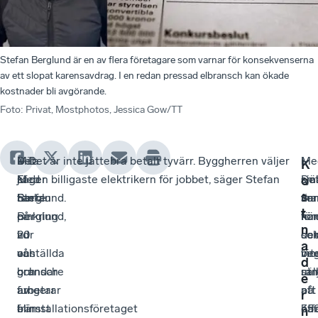
Stefan Berglund är en av flera företagare som varnar för konsekvenserna
av ett slopat karensavdrag. I en redan pressad elbransch kan ökade
kostnader bli avgörande.
Foto
:
Privat, Mostphotos, Jessica Gow/TT
–
Det
Mila
– Det är inte jättebra betalt tyvärr. Byggherren väljer
I
–
Me
K
Med
säger
El
ju den billigaste elektrikern för jobbet, säger Stefan
sjä
De
sm
o
s
tanke
Stefan
har
Berglund.
ver
fin
mar
t
på
Berglund,
omkring
hä
för
ko
n
hur
vd
20
det
so
oc
a
vår
och
anställda
int
vin
be
d
bransch
grundare
och
säl
ram
ut
e
fungerar
av
arbetar
att
på
att
r
blir
elinstallationsföretaget
främst
off
35
ha
n