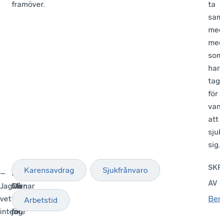
framöver.
ta
sa
me
me
so
har
tag
för
va
att
sju
sig.
SK
Karensavdrag
Sjukfrånvaro
–
–
Han
–
AV
Jag
Man
varnar
Då
vet
kan
också
får
Be
Arbetstid
inte
inte
för
jag