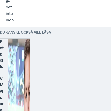
går
det
inte
ihop.
DU KANSKE OCKSÅ VILL LÄSA
F
ot
b
ol
ls
-
V
M
vi
s
ar
v