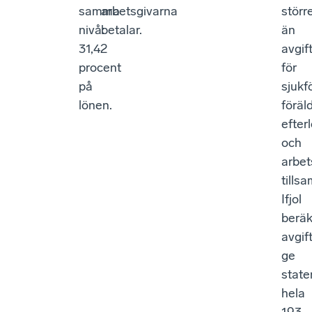
samma
arbetsgivarna
störr
nivå:
betalar.
än
31,42
avgif
procent
för
på
sjukf
lönen.
föräl
efter
och
arbe
tills
Ifjol
berä
avgif
ge
state
hela