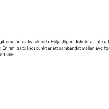
ifterna är relativt okända. Följaktligen diskuteras inte u
gt. En rimlig utgångspunkt är att sambandet mellan avgift
tthålls.