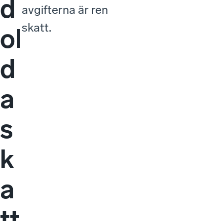
d
avgifterna är ren
skatt.
ol
d
a
s
k
a
tt