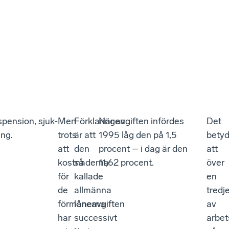
spension, sjuk-
Men
Förklaringen
När avgiften infördes
Det
ing.
trots
är att
1995 låg den på 1,5
betyd
att
den
procent – i dag är den
att
kostnaderna
så
11,62 procent.
över
för
kallade
en
de
allmänna
tredj
förmånerna
löneavgiften
av
har
successivt
arbet