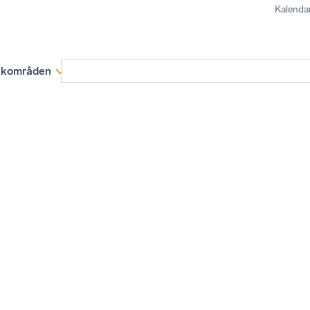
Kalenda
kområden
Medlemskap
Rapporter och remissva