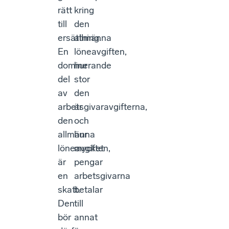
rätt
kring
till
den
ersättning.
allmänna
En
löneavgiften,
dominerande
hur
del
stor
av
den
arbetsgivaravgifterna,
är
den
och
allmänna
hur
löneavgiften,
mycket
är
pengar
en
arbetsgivarna
skatt.
betalar
Den
till
bör
annat