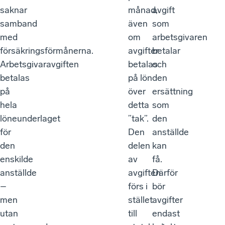
saknar
månad,
avgift
samband
även
som
med
om
arbetsgivaren
försäkringsförmånerna.
avgifter
betalar
Arbetsgivaravgiften
betalas
och
betalas
på lön
den
på
över
ersättning
hela
detta
som
löneunderlaget
”tak”.
den
för
Den
anställde
den
delen
kan
enskilde
av
få.
anställde
avgiften
Därför
–
förs i
bör
men
stället
avgifter
utan
till
endast