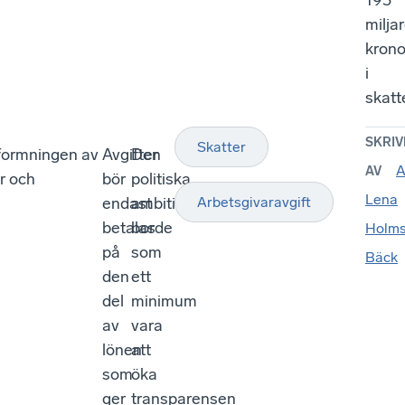
193
milja
krono
i
skatt
SKRIV
Skatter
tformningen av
Avgifter
Den
A
AV
er och
bör
politiska
Lena
endast
ambitionen
Arbetsgivaravgift
betalas
borde
Holm
på
som
Bäck
den
ett
del
minimum
av
vara
lönen
att
som
öka
ger
transparensen