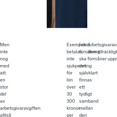
Men
Exempelvis
I en
Arbetsgivaravg
inte
betalas
försäkring
dem tillräckli
nog
inte
ska
förmåner upprä
med
sjukpenning
det
att
för
självklart
en
lön
finnas
stor
över
ett
del
30
tydligt
av
300
samband
arbetsgivaravgiften
kronor
mellan
alltså
per
den