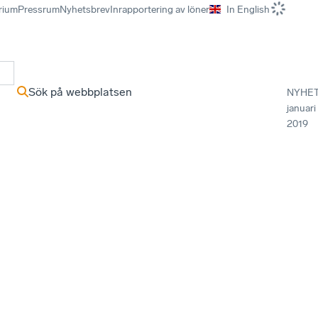
rium
Pressrum
Nyhetsbrev
Inrapportering av löner
In English
r
Sök på webbplatsen
NYHE
januari
2019