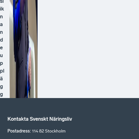
sl
ik
n
a
n
d
e
u
p
pl
ä
g
g
Kontakta Svenskt Näringsliv
Postadress
:
114 82 Stockholm