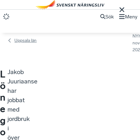
Sök
Meny
NY
Uppsala län
nov
202
Jakob
L
Juuriaanse
ö
har
n
jobbat
e
med
g
jordbruk
i
o
över