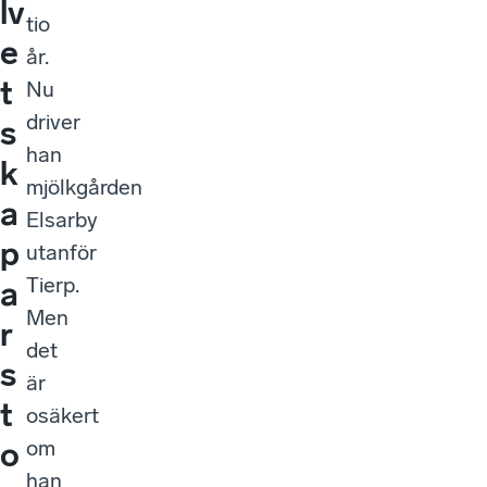
lv
tio
e
år.
t
Nu
driver
s
han
k
mjölkgården
a
Elsarby
p
utanför
Tierp.
a
Men
r
det
s
är
t
osäkert
om
o
han