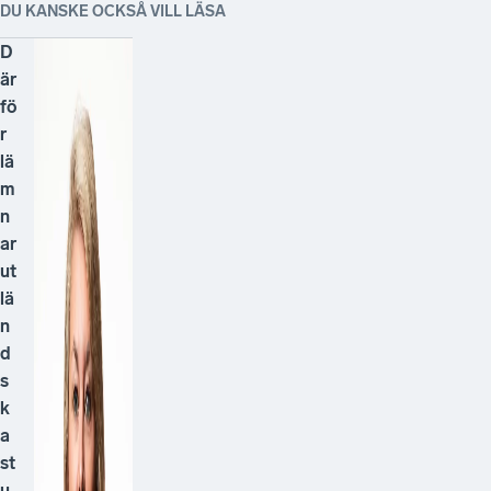
DU KANSKE OCKSÅ VILL LÄSA
D
är
fö
r
lä
m
n
ar
ut
lä
n
d
s
k
a
st
u