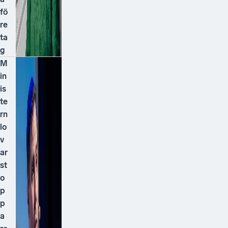
fö
re
ta
g
M
in
is
te
rn
lo
v
ar
st
o
p
p
a