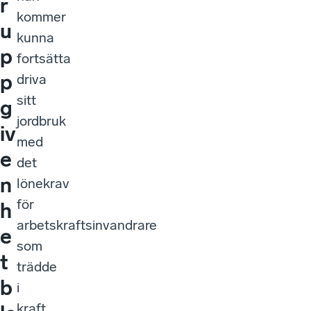
r
kommer
u
kunna
p
fortsätta
p
driva
sitt
g
jordbruk
iv
med
e
det
n
lönekrav
för
h
arbetskraftsinvandrare
e
som
t
trädde
b
i
kraft