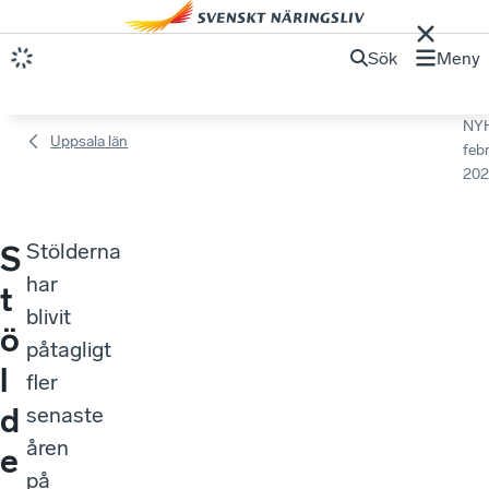
Sök
Meny
NY
Uppsala län
febr
202
Stölderna
S
har
t
blivit
ö
påtagligt
l
fler
d
senaste
åren
e
på