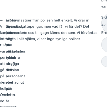
bliv
va
SK
–
Givetvis
–
En
– Mer insatser från polisen helt enkelt. Vi drar in
AV
Vi
påverkas
Det
förändring
mycket skattepengar, men vad får vi för det? Det
kan
personalen
är
står
kommer inte oss till gagn känns det som. Vi förväntas
Er
inte
av
klart
högt
rodda i allt själva, vi ser inga synliga poliser.
tillåta
den
att
på
vår
allt
personalen
önskelistan.
personal
mer
tycker
Hårdare
att
otrygga
att
straff
gå
känslan.
det
mot
på
är
personerna
dem
obehagligt
som
heller.
och
gör
Om
det
detta.
de
är