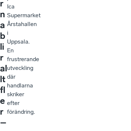
r
Ica
n
Supermarket
a
Årstahallen
i
b
Uppsala.
li
En
r
frustrerande
al
utveckling
där
lt
handlarna
fl
skriker
e
efter
r
förändring.
–