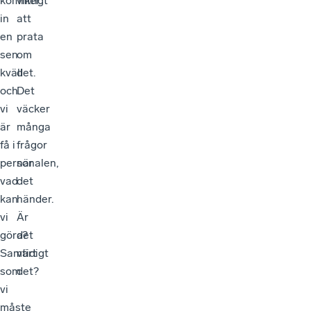
kommer
viktigt
in
att
en
prata
sen
om
kväll
det.
och
Det
vi
väcker
är
många
få i
frågor
personalen,
när
vad
det
kan
händer.
vi
Är
göra?
det
Samtidigt
värt
som
det?
vi
måste