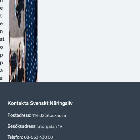
h
e
t
e
n
st
o
p
p
a
s
Kontakta Svenskt Näringsliv
Postadress
:
114 82 Stockholm
Besöksadress
:
Storgatan 19
Telefon
:
08-553 430 00