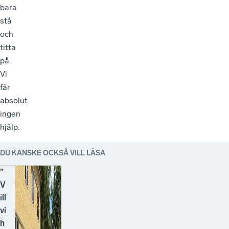
bara
stå
och
titta
på.
Vi
får
absolut
ingen
hjälp.
DU KANSKE OCKSÅ VILL LÄSA
”
V
ill
vi
h