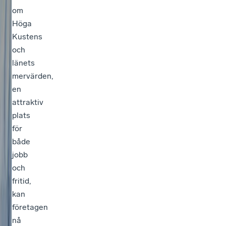
om
Höga
Kustens
och
länets
mervärden,
en
attraktiv
plats
för
både
jobb
och
fritid,
kan
företagen
nå