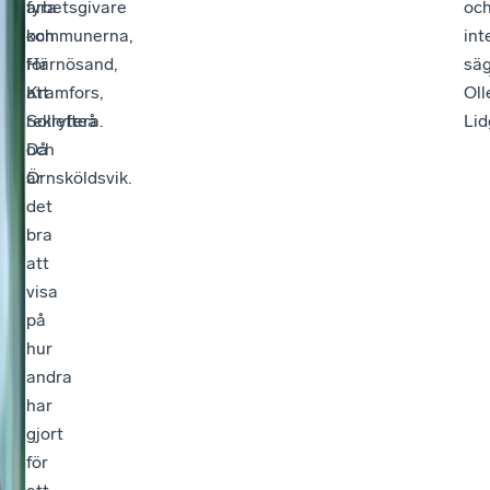
fyra
arbetsgivare
oc
kommunerna,
och
int
Härnösand,
för
sä
Kramfors,
att
Oll
Sollefteå
rekrytera.
Lid
och
Då
Örnsköldsvik.
är
det
bra
att
visa
på
hur
andra
har
gjort
för