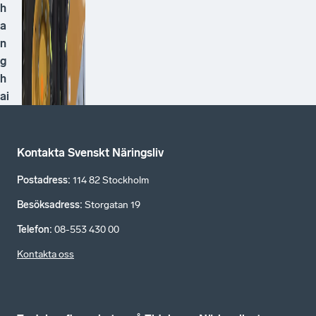
h
a
n
g
h
ai
Kontakta Svenskt Näringsliv
Postadress
:
114 82 Stockholm
Besöksadress
:
Storgatan 19
Telefon
:
08-553 430 00
Kontakta oss