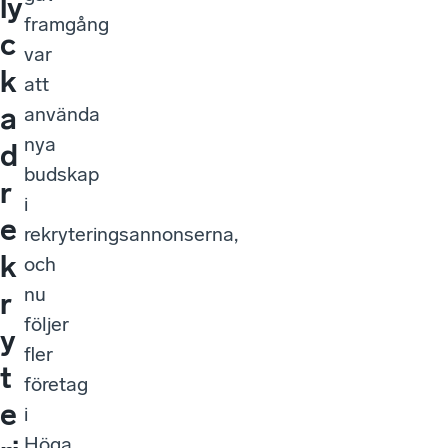
ly
framgång
c
var
k
att
a
använda
nya
d
budskap
r
i
e
rekryteringsannonserna,
k
och
nu
r
följer
y
fler
t
företag
e
i
Höga