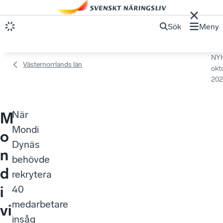
Sök
Meny
NY
Västernorrlands län
okt
202
När
M
Mondi
o
Dynäs
n
behövde
d
rekrytera
i
40
medarbetare
vi
insåg