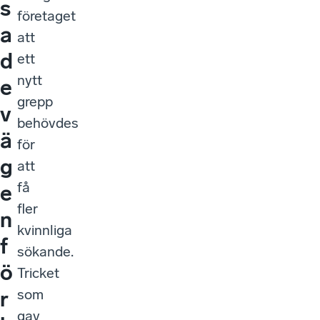
s
företaget
a
att
d
ett
nytt
e
grepp
v
behövdes
ä
för
g
att
få
e
fler
n
kvinnliga
f
sökande.
ö
Tricket
som
r
gav