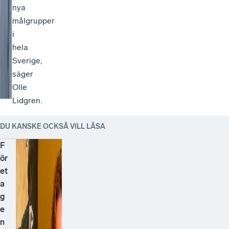
nya
målgrupper
i
hela
Sverige,
säger
Olle
Lidgren.
DU KANSKE OCKSÅ VILL LÄSA
F
ör
et
a
g
e
n