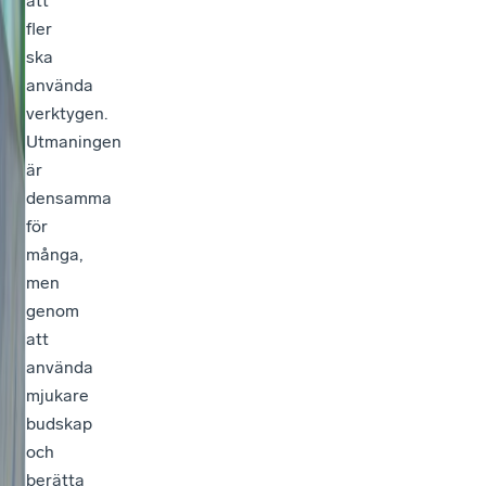
att
fler
ska
använda
verktygen.
Utmaningen
är
densamma
för
många,
men
genom
att
använda
mjukare
budskap
och
berätta