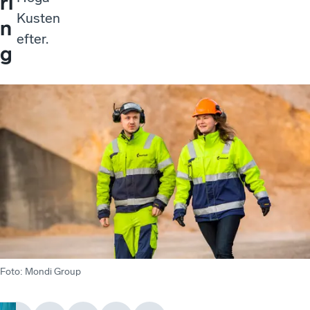
ri
Kusten
n
efter.
g
Foto
:
Mondi Group