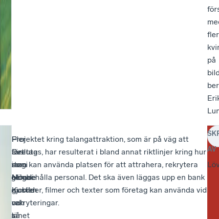
för
me
fler
kvi
på
bild
ber
Eri
Lun
SK
–
Fler
–
Projektet kring talangattraktion, som är på väg att
–
AV
Vår
företag
Det
avslutas, har resulterat i bland annat riktlinjer kring hur
De
strategi
i
som
man kan använda platsen för att attrahera, rekrytera
är
Lö
fungerade
Höga
Mondi
och behålla personal. Det ska även läggas upp en bank
oc
och
Kusten
gjorde
av bilder, filmer och texter som företag kan använda vid
möj
i
och
var
rekryteringar.
för
hela
länet
så
ens