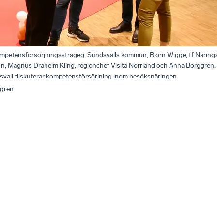
petensförsörjningsstrageg, Sundsvalls kommun, Björn Wigge, tf Näringsli
, Magnus Draheim Kling, regionchef Visita Norrland och Anna Borggren, h
dsvall diskuterar kompetensförsörjning inom besöksnäringen.
vgren