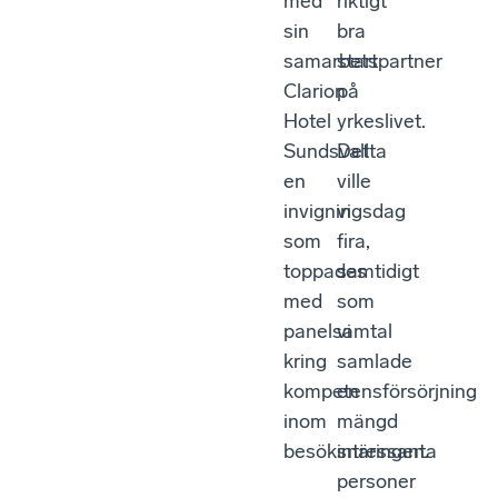
med
riktigt
sin
bra
samarbetspartner
start
Clarion
på
Hotel
yrkeslivet.
Sundsvall
Detta
en
ville
invigningsdag
vi
som
fira,
toppades
samtidigt
med
som
panelsamtal
vi
kring
samlade
kompetensförsörjning
en
inom
mängd
besöksnäringen.
intressanta
personer