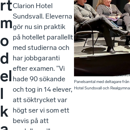
rt
Clarion Hotel
Sundsvall. Eleverna
m
gör nu sin praktik
o
på hotellet parallellt
med studierna och
d
har jobbgaranti
efter examen. ”Vi
el
hade 90 sökande
Panelsamtal med deltagare från
l
och tog in 14 elever,
Hotel Sundsvall och Realgymnas
att söktrycket var
k
högt ser vi som ett
bevis på att
a