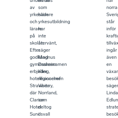
undervisas
av de
när
av
som
norra
yrkeslärare
hade
Sveri
och
yrkesutbildning
står
lärare
har
inför
på
inte
krafti
skolan.
återvänt,
tillvä
Efter
säger
ingår
godkänd
Magnus
även
gymnasieexamen
Draheim
en
erbjuder
Kling,
växa
hotellkoncernen
regionchef
besök
Strawberry,
Visita
säge
där
Norrland,
Linda
Clarion
som
Edlun
Hotel
deltog
strat
Sundsvall
i
besök