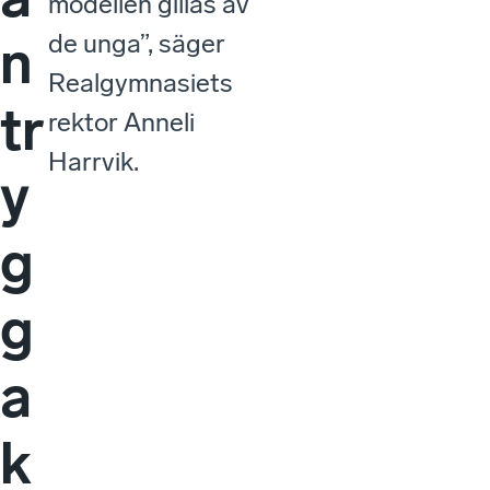
modellen gillas av
de unga”, säger
n
Realgymnasiets
tr
rektor Anneli
Harrvik.
y
g
g
a
k