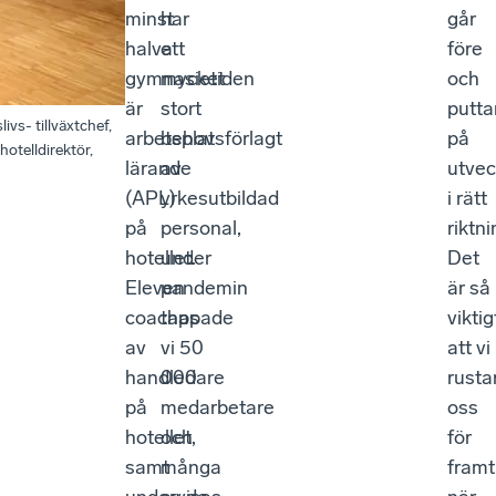
minst
har
går
halva
ett
före
gymnasietiden
mycket
och
är
stort
putta
vs- tillväxtchef,
arbetsplatsförlagt
behov
på
otelldirektör,
lärande
av
utvec
(APL)
yrkesutbildad
i rätt
på
personal,
riktni
hotellet.
under
Det
Eleven
pandemin
är så
coachas
tappade
viktig
av
vi 50
att vi
handledare
000
rusta
på
medarbetare
oss
hotellet,
och
för
samt
många
framt