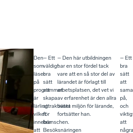
Den
– Ett
– Den här utbildningen
– Ett
som
väldigt
har en stor fördel tack
bra
läser
bra
vare att en så stor del av
sätt
på
sätt
lärandet är förlagt till
att
programmet
att
arbetsplatsen, det vet vi
sama
är
skapa
av erfarenhet är den allra
på,
lärling
attraktivitet
bästa miljön för lärande,
och
vilket
för
fortsätter han.
viktig
innebär
branschen.
att
att
Besöksnäringen
någr