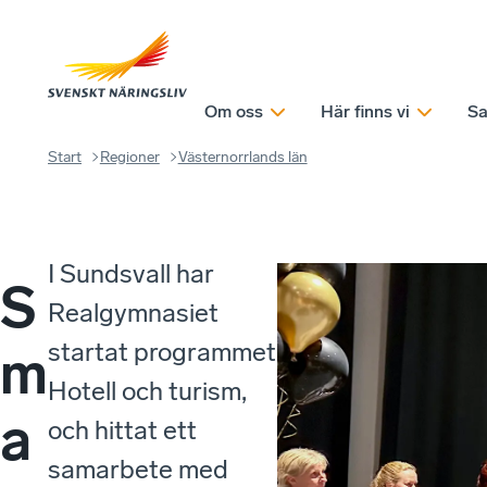
Om oss
Här finns vi
Sa
Start
Regioner
Västernorrlands län
I Sundsvall har
S
Realgymnasiet
startat programmet
m
Hotell och turism,
a
och hittat ett
samarbete med