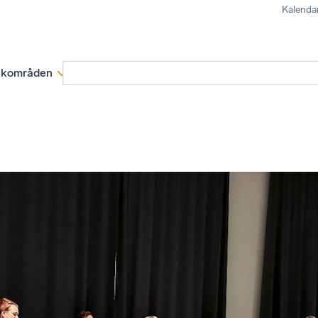
Kalenda
kområden
Medlemskap
Rapporter och remissva