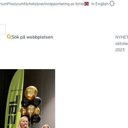
rium
Pressrum
Nyhetsbrev
Inrapportering av löner
In English
r
Sök på webbplatsen
NYHE
oktobe
2023