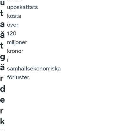
u
uppskattats
t
kosta
a
över
å
120
miljoner
t
kronor
g
i
ä
samhällsekonomiska
r
förluster.
d
e
r
k