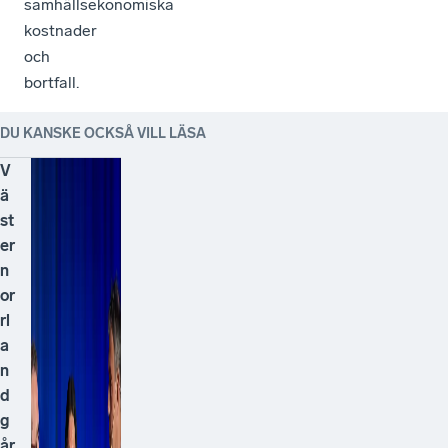
samhällsekonomiska
kostnader
och
bortfall.
DU KANSKE OCKSÅ VILL LÄSA
V
ä
st
er
n
or
rl
a
n
d
g
år