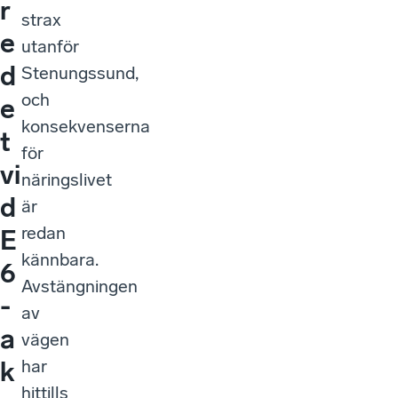
r
strax
e
utanför
d
Stenungssund,
och
e
konsekvenserna
t
för
vi
näringslivet
d
är
redan
E
kännbara.
6
Avstängningen
-
av
a
vägen
har
k
hittills