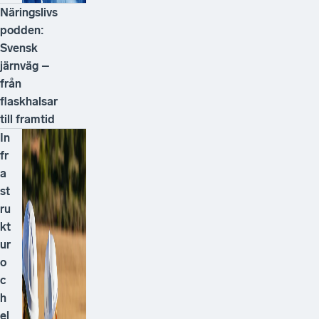
Näringslivs
podden:
Svensk
järnväg –
från
flaskhalsar
till framtid
In
fr
a
st
ru
kt
ur
o
c
h
el