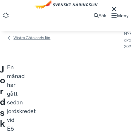
Sök
Meny
NY
Västra Götalands län
okt
202
En
J
månad
o
har
r
gått
d
sedan
s
jordskredet
vid
k
E6