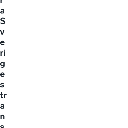
a
S
v
e
ri
g
e
s
tr
a
n
s