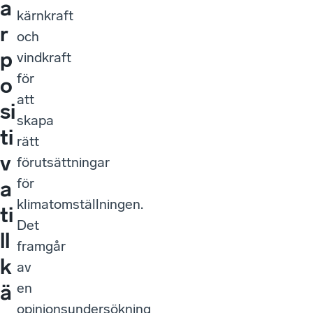
a
kärnkraft
r
och
p
vindkraft
för
o
att
si
skapa
ti
rätt
v
förutsättningar
för
a
klimatomställningen.
ti
Det
ll
framgår
k
av
en
ä
opinionsundersökning