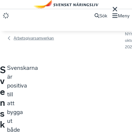
Sök
Meny
NY
Arbetsgivarsamverkan
okt
202
Svenskarna
S
är
v
positiva
e
till
n
att
s
bygga
ut
k
både