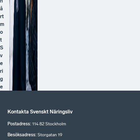
h
å
rt
m
o
t
S
v
e
ri
g
e
Kontakta Svenskt Näringsliv
Postadress
:
114 82 Stockholm
Besöksadress
:
Storgatan 19