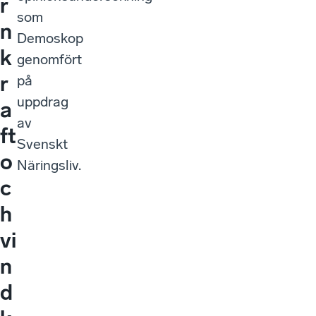
r
som
n
Demoskop
k
genomfört
r
på
uppdrag
a
av
ft
Svenskt
o
Näringsliv.
c
h
vi
n
d