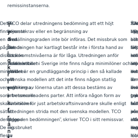
remissinstanserna.
Det
De
I
”TCO delar utredningens bedömning att ett höjt
SA
”De
Äv
”L
T
finns
senaste
linje
inkomstkrav eller en begränsning av
me
lig
LO
sk
y
d
en
åren
med
anställningsgraden inte bör införas. Det missbruk som
i
oc
har
allt
l
pågående
har
det
utredningen har kartlagt består inte i första hand av
sitt
me
lä
föl
i
diskussion
dock
är
att inkomstnivåerna är för låga. Utredningen anför
rem
i
ett
kol
g
om
politikerna
remisskritiken
vidare att det i Sverige inte finns några minimilöner och
att
linj
rem
att
k
minimilöner
blivit
mot
att det är en grundläggande princip i den så kallade
det
me
oc
kon
r
och
allt
att
svenska modellen att det inte finns någon statlig
är
de
i
lön
i
vem
mer
politikerna,
reglering av lönerna utan att dessa bestäms av
bra
sv
det
är i
t
som
intresserade
i
arbetsmarknadens parter. Att införa någon form av
oc
par
try
gr
i
k
ska
av
ambitionen
minimilön för just arbetskraftsinvandrare skulle enligt
kol
oc
hår
fac
f
sätta
att
att
utredningen strida mot den svenska modellen. TCO
so
inn
på
ans
r
dem.
lägga
stoppa
delar den bedömningen”, skriver TCO i sitt remissvar.
sk
int
att
stå
å
De
sig
missbruket
reg
en
ka
det
n
flesta
i
av
lön
inb
mo
i