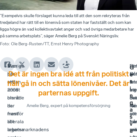
”Exempelvis skulle förslaget kunna leda till att den som rekryteras från
tredjeland har rätt till en lönenivå som staten har fastställt och som kan
ligga högre än vad kollektivavtalet anger och vad övriga medarbetare har
på samma arbetsplats”, säger Amelie Berg på Svenskt Näringsliv.
Foto
:
Ole Berg-Rusten/TT, Ernst Henry Photography
Sverige
Men
Ut
–
De
G
Det är ingen bra idé att från politiskt
har
på
slå
De
är
e
s
sedan
ett
fas
är
int
håll gå in och sätta lönenivåer. Det är
i
2008
annat
att
ing
ba
parternas uppgift.
n
bland
område
det
bra
Sv
g
de
har
för
idé
När
Amelie Berg
, expert på kompetensförsörjning
a
mest
framför
att
att
so
s
liberala
allt
mo
frå
har
v
lagarna
arbetsmarknadens
mi
pol
rea
a