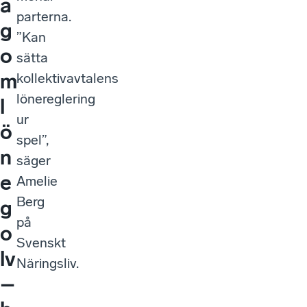
a
parterna.
g
”Kan
o
sätta
m
kollektivavtalens
lönereglering
l
ur
ö
spel”,
n
säger
e
Amelie
Berg
g
på
o
Svenskt
lv
Näringsliv.
–