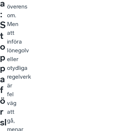
a
överens
:
om.
S
Men
att
t
införa
o
lönegolv
p
eller
p
otydliga
regelverk
a
är
f
fel
ö
väg
r
att
gå,
sl
menar