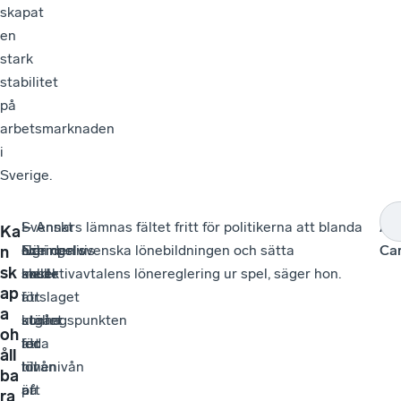
skapat
en
stark
stabilitet
på
arbetsmarknaden
i
Sverige.
I
–
Svenskt
– Annars lämnas fältet fritt för politikerna att blanda
An
Ka
och
Exempelvis
Näringsliv
sig i den svenska lönebildningen och sätta
Car
n
sk
med
skulle
anser
kollektivavtalens lönereglering ur spel, säger hon.
ap
att
förslaget
i
a
utgångspunkten
kunna
stället
oh
för
leda
att
åll
lönenivån
till
nivån
ba
är
att
på
ra