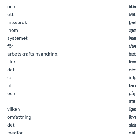
och
ans
När
in
ett
Me
all
missbruk
tro
ge
inom
det
”g
systemet
har
lev
för
utr
Va
arbetskraftsinvandring.
lag
det
Hur
fr
inn
det
ett
ge
ser
alt
ing
ut
för
sva
och
om
på,
i
att
me
vilken
”g
und
omfattning
lev
är
det
sk
det
medför
gäl
en