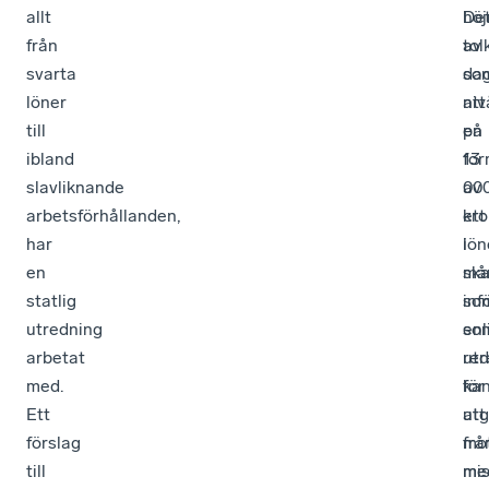
allt
De
höj
från
tol
av
svarta
so
da
löner
att
niv
till
en
på
ibland
fo
13
slavliknande
av
00
arbetsförhållanden,
ett
kro
har
lön
i
en
sk
må
statlig
inf
so
utredning
so
enl
arbetat
re
utr
med.
för
ka
Ett
att
ut
förslag
mo
frå
till
mis
me