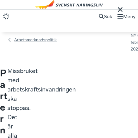
Sök
Meny
NY
Arbetsmarknadspolitik
febr
202
Missbruket
P
med
a
arbetskraftsinvandringen
rt
ska
e
stoppas.
r
Det
är
n
alla