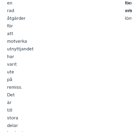
en
in
för
rad
arb
sv
åtgärder
lön
för
att
motverka
utnyttjandet
har
varit
ute
på
remiss.
Det
är
till
stora
delar