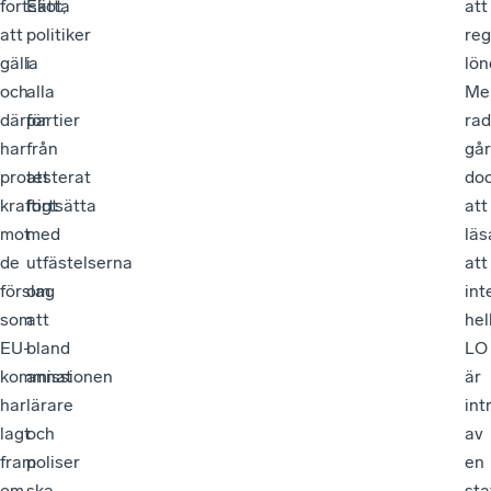
fortsätta
Ekot,
att
att
politiker
reg
gälla
i
lön
och
alla
Me
därför
partier
ra
har
från
går
protesterat
att
do
kraftigt
fortsätta
att
mot
med
läs
de
utfästelserna
att
förslag
om
int
som
att
hel
EU-
bland
LO
kommissionen
annat
är
har
lärare
int
lagt
och
av
fram
poliser
en
om
ska
sta