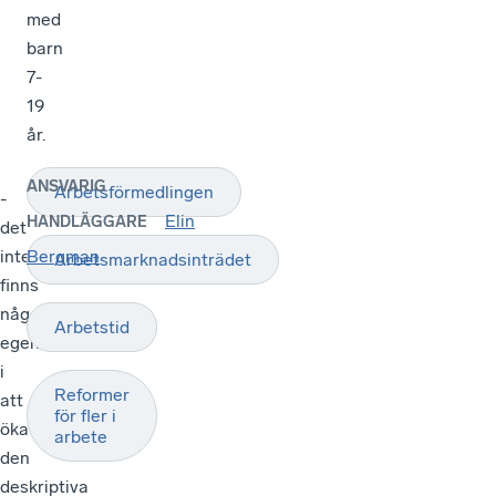
med
barn
7-
19
år.
ANSVARIG
Arbetsförmedlingen
-
Elin
HANDLÄGGARE
det
inte
Bergman
Arbetsmarknadsinträdet
finns
något
Arbetstid
egenvärde
i
Reformer
att
för fler i
öka
arbete
den
deskriptiva