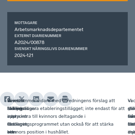
MOTTAGARE
Arbetsmarknadsdepartementet
EXTERNT DIARIENUMMER
A2024/00878
SVENSKT NÄRINGSLIVS DIARIENUMMER
2024-121
Svenskt
Givet
Vi
Vi instämmer vidare med utredningens förslag att
Vi
Va
-
-
Näringsliv
förlängningar
stödjer
individualisera etableringstillägget; inte endast för att
sto
gäl
sta
del
avstyrker
av
inte
uppmuntra till kvinnors deltagande i
fö
öv
frå
so
förslagen
det
förslaget
etableringsprogrammet utan också för att stärka
att
fö
ber
dis
om
som
att
kvinnors position i hushållet.
del
an
my
i