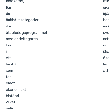
indexeras)
tid
att
för
för
där
sn
sig
de
de
int
sjä
hushållskategorier
deltar
i
oc
där
i
det
int
åtminstone
etableringsprogrammet.
sv
en
mediandeltagaren
sam
att
bor
oc
an
i
få
sk
ett
en
öka
hushåll
hel
sa
som
att
tar
emot
ekonomiskt
bistånd,
vilket
enligt