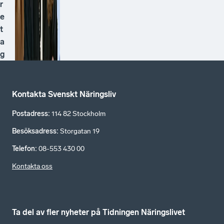
r
e
t
a
g
Kontakta Svenskt Näringsliv
Postadress
:
114 82 Stockholm
Besöksadress
:
Storgatan 19
Telefon
:
08-553 430 00
Kontakta oss
Ta del av fler nyheter på Tidningen Näringslivet