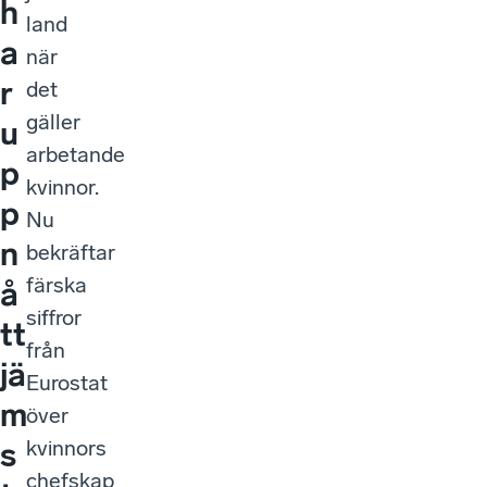
h
land
a
när
r
det
gäller
u
arbetande
p
kvinnor.
p
Nu
n
bekräftar
färska
å
siffror
tt
från
jä
Eurostat
m
över
kvinnors
s
chefskap