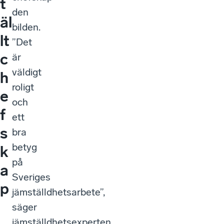
t
den
äl
bilden.
lt
”Det
c
är
väldigt
h
roligt
e
och
f
ett
s
bra
betyg
k
på
a
Sveriges
p
jämställdhetsarbete”,
säger
jämställdhetsexperten