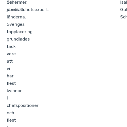
de
Schermer,
Isa
nordiska
jämställdhetsexpert.
Gal
länderna.
Sch
Sveriges
topplacering
grundlades
tack
vare
att
vi
har
flest
kvinnor
i
chefspositioner
och
flest