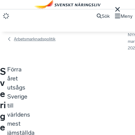
Sök
Meny
NY
Arbetsmarknadspolitik
mar
202
Förra
S
året
v
utsågs
e
Sverige
ri
till
g
världens
mest
e
jämställda