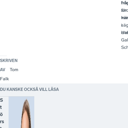
hö
frå
and
för
kvi
när
i
sä
che
Isa
Gal
Sch
SKRIVEN
Tom
AV
Falk
DU KANSKE OCKSÅ VILL LÄSA
S
t
ö
rs