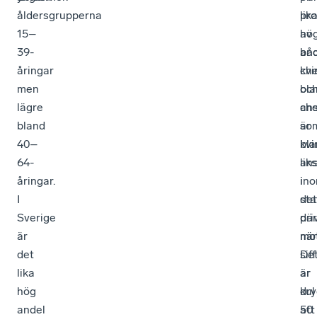
åldersgrupperna
pro
lik
15–
av
hö
39-
bå
and
åringar
che
kvi
men
oc
bla
lägre
ans
che
bland
är
so
40–
kvi
bla
64-
lik
ans
åringar.
in
i
I
sta
det
Sverige
där
pri
är
mo
när
det
sif
De
lika
är
är
hög
dry
kul
andel
50
att