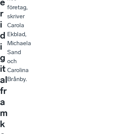
e
företag,
r
skriver
i
Carola
d
Ekblad,
Michaela
i
Sand
g
och
it
Carolina
al
Brånby.
fr
a
m
k