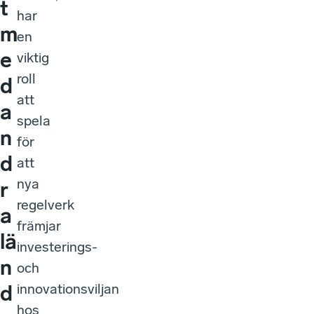
t
har
m
en
e
viktig
roll
d
att
a
spela
n
för
d
att
nya
r
regelverk
a
främjar
lä
investerings-
n
och
innovationsviljan
d
hos