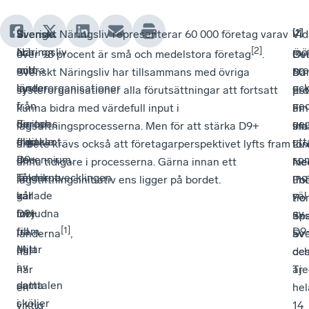
[1]
[2]
Vi
Sverige
Svenskt
Svenskt Näringsliv representerar 60 000 företag varav
Vid
-
[2]
är
och
Näringsliv
mö
-
över 98 procent är små och medelstora företag
.
Bel
Öv
mitt
andra
och
pr
-
Svenskt Näringsliv har tillsammans med övriga
Da
60
inne
länder
systerorganisationer
oc
systerorganisationer alla förutsättningar att fortsatt
Est
pro
i
i
från
ne
kunna bidra med värdefull input i
Fin
är
Europas
digital
de
ge
lagstiftningsprocesserna. Men för att stärka D9+
Irl
sm
digitala
framkant,
olika
utt
arbete krävs också att företagarperspektivet lyfts fram
Lu
för
decennium.
de
D9+
so
ännu tidigare i processerna. Gärna innan ett
Ned
me
Teknikutvecklingen
så
länderna,
mo
lagstiftningsinitiativ ens ligger på bordet.
Pol
un
går
kallade
var
väl
Por
tio
fort
D9+
inbjudna
av
Spa
ans
[1]
fram.
till
D9
länderna
,
Sve
av
Mitt
delar
har
oc
de
i
av
här
Tje
är
detta
samtalen
en
hel
sköljer
i
viktig
14