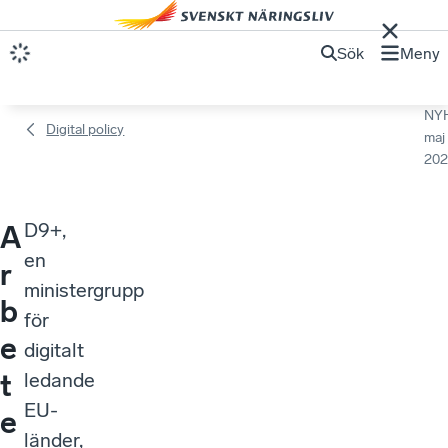
Sök
Meny
NY
Digital policy
maj
202
D9+,
A
en
r
ministergrupp
b
för
e
digitalt
t
ledande
EU-
e
länder,