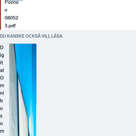
Pozna
n
08052
3.pdf
DU KANSKE OCKSÅ VILL LÄSA
D
ig
it
al
O
m
ni
b
u
s
o
m