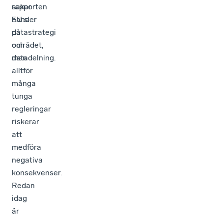
rapporten
saker
EU:s
händer
datastrategi
på
och
området,
datadelning.
men
alltför
många
tunga
regleringar
riskerar
att
medföra
negativa
konsekvenser.
Redan
idag
är