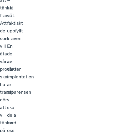
att
–
tänka
att
framåt.
vi
Att
faktiskt
de
uppfyllt
som
kraven.
vill
En
äta
del
våra
av
produkter
vår
ska
implantation
ha
är
transparensen
att
gör
vi
att
ska
vi
dela
tänker
med
på
oss