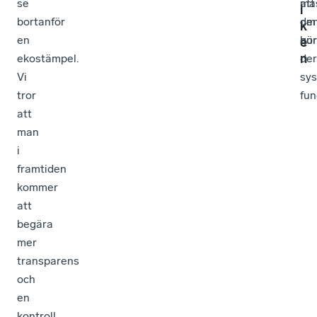
se
att
mas
i
bortanför
de
om
k
en
gör
hur
e
n
ekostämpel.
de
Vi
sy
tror
fun
att
man
i
framtiden
kommer
att
begära
mer
transparens
och
en
kontroll