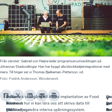
Från vänster: Gabriel von Heijne leder programvaruutvecklingen på
Johannas Stadsodlingar. Han har byggt alla blockkedjeintegrationer med
mera. Till höger ser vi Thomas Bjelkeman-Petterson, vd.
Foto
:
Fredrik Andersson, Wonderwork
–
Det
Redan
– Där fick vi tillgång till Ateas implantation av Food
Th
–
Ta
V
Vi
Johannas
hösten
Trust och hur vi kan lära oss att skriva data till
Bj
De
var
a
n
gör
Stadsodlingar
2018
blockkedjan i våra interna spårningssystem.
Pet
ka
en