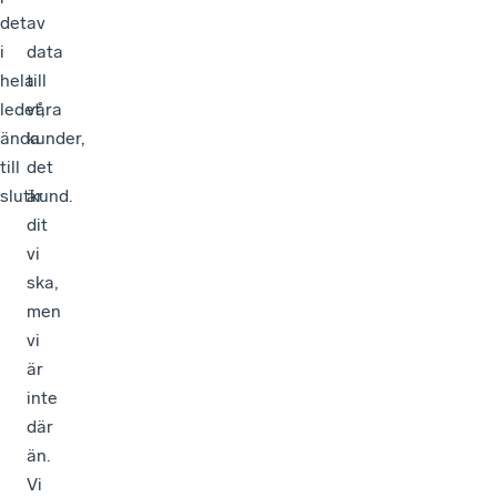
det
av
i
data
hela
till
ledet,
våra
ända
kunder,
till
det
slutkund.
är
dit
vi
ska,
men
vi
är
inte
där
än.
Vi