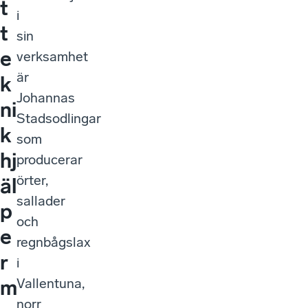
t
i
t
sin
e
verksamhet
är
k
Johannas
ni
Stadsodlingar
k
som
hj
producerar
örter,
äl
sallader
p
och
e
regnbågslax
r
i
Vallentuna,
m
norr