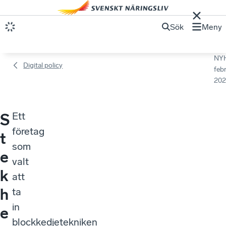
Sök
Meny
NY
Digital policy
febr
202
Ett
S
företag
t
som
e
valt
k
att
h
ta
in
e
blockkedjetekniken