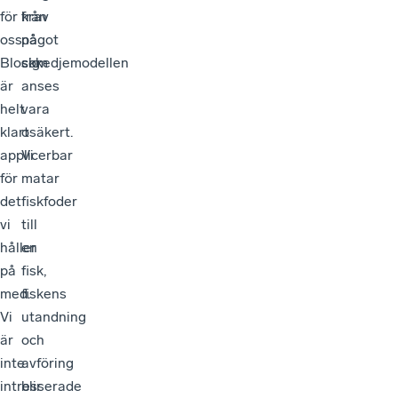
för
krav
från
oss.
på
något
Blockkedjemodellen
sig.
som
är
anses
helt
vara
klart
osäkert.
applicerbar
Vi
för
matar
det
fiskfoder
vi
till
håller
en
på
fisk,
med.
fiskens
Vi
utandning
är
och
inte
avföring
intresserade
blir