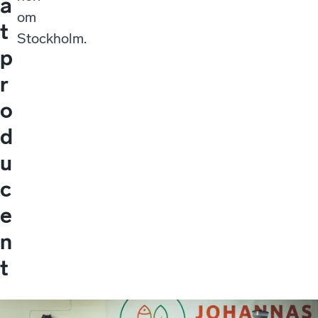
a
om
t
Stockholm.
p
r
o
d
u
c
e
n
t