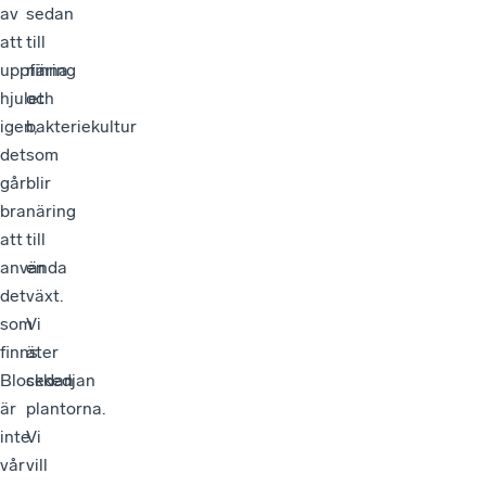
av
sedan
att
till
uppfinna
näring
hjulet
och
igen,
bakteriekultur
det
som
går
blir
bra
näring
att
till
använda
en
det
växt.
som
Vi
finns.
äter
Blockkedjan
sedan
är
plantorna.
inte
Vi
vår
vill