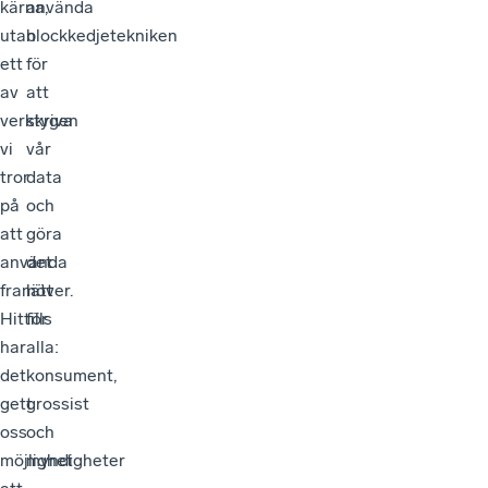
kärna,
använda
utan
blockkedjetekniken
ett
för
av
att
verktygen
skriva
vi
vår
tror
data
på
och
att
göra
använda
det
framöver.
lätt
Hittills
för
har
alla:
det
konsument,
gett
grossist
oss
och
möjlighet
myndigheter