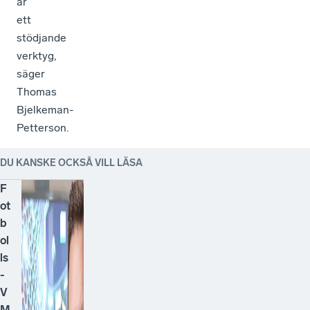
är
ett
stödjande
verktyg,
säger
Thomas
Bjelkeman-
Petterson.
DU KANSKE OCKSÅ VILL LÄSA
F
ot
b
ol
ls
-
V
M