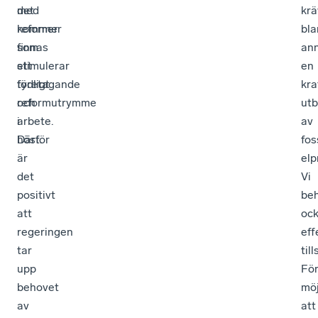
det
med
krä
kommer
reformer
bla
finnas
som
an
ett
stimulerar
en
tydligt
företagande
kra
reformutrymme
och
ut
i
arbete.
av
höst.
Därför
foss
är
elp
det
Vi
positivt
be
att
oc
regeringen
eff
tar
til
upp
Fö
behovet
möj
av
att