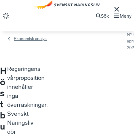
Sök
Meny
NY
Ekonomisk analys
apri
202
Regeringens
H
vårproposition
ö
innehåller
s
inga
t
överraskningar.
b
Svenskt
Näringsliv
u
gör