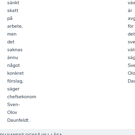
sänkt
vä
skatt
är
på
av
arbete,
för
men
det
det
sv
saknas
väl
ännu
sä
något
Sv
konkret
Ol
förslag,
Dau
säger
chefsekonom
Sven-
Olov
Daunfeldt.