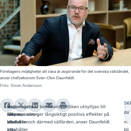
Företagens möjligheter att växa är avgörande för det svenska välståndet,
anser chefsekonom Sven-Olov Daunfeldt.
Foto
:
Sören Andersson
SK
Regeringens
–
Han
Under nästa år bör finanspolitiken utnyttjas till
–
AV
vårproposition
Som
räknar
reformer som ger långsiktigt positiva effekter på
De
innehåller
väntat
med
tillväxten och därmed välfärden, anser Daunfeldt.
må
inga
innehåller
att
bli