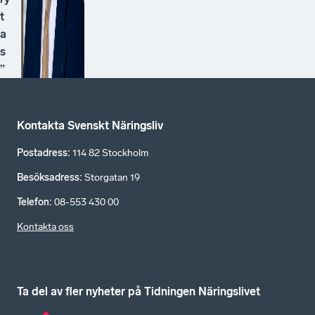
t
a
s
”
Kontakta Svenskt Näringsliv
Postadress
:
114 82 Stockholm
Besöksadress
:
Storgatan 19
Telefon
:
08-553 430 00
Kontakta oss
Ta del av fler nyheter på Tidningen Näringslivet