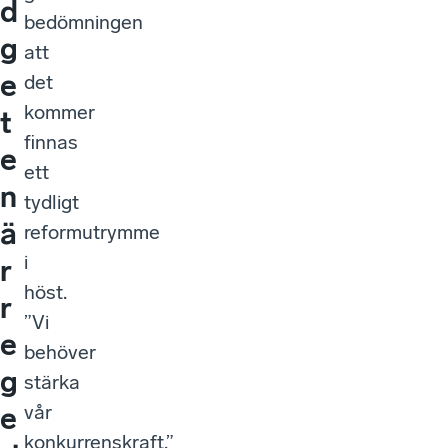
d
bedömningen
g
att
e
det
kommer
t
finnas
e
ett
n
tydligt
ä
reformutrymme
i
r
höst.
r
”Vi
e
behöver
g
stärka
vår
e
konkurrenskraft.”