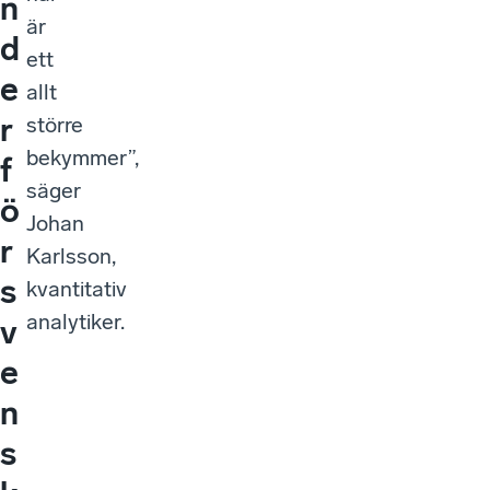
n
är
d
ett
e
allt
r
större
bekymmer”,
f
säger
ö
Johan
r
Karlsson,
s
kvantitativ
analytiker.
v
e
n
s