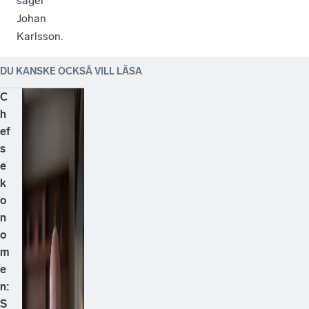
säger
Johan
Karlsson.
DU KANSKE OCKSÅ VILL LÄSA
C
h
ef
s
e
k
o
n
o
m
e
n:
S