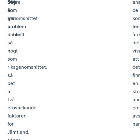
det
högre
Det
ans
som
än
är
de
ett
genomsnittet
mer
ko
problem.
i
än
fe
landet.
dubbelt
åre
så
det
högt
vis
som
att
riksgenomsnittet,
det
så
fin
det
en
är
sto
två
und
oroväckande
pot
faktorer
avs
för
han
Jämtland,