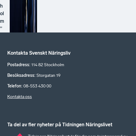
h
ol
m
”
Kontakta Svenskt Näringsliv
Postadress
:
114 82 Stockholm
Besöksadress
:
Storgatan 19
Telefon
:
08-553 430 00
Kontakta oss
Ta del av fler nyheter på Tidningen Näringslivet