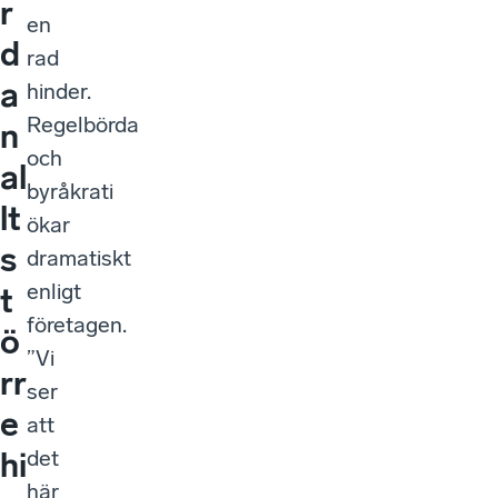
r
en
d
rad
a
hinder.
Regelbörda
n
och
al
byråkrati
lt
ökar
s
dramatiskt
enligt
t
företagen.
ö
”Vi
rr
ser
e
att
det
hi
här