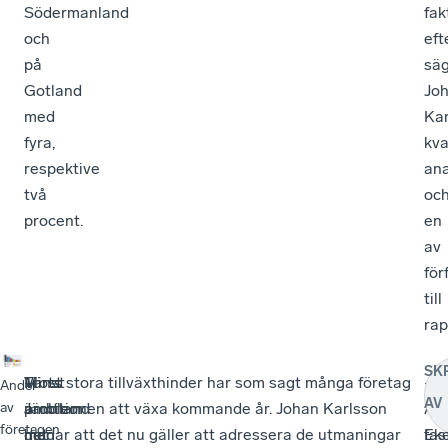
Södermanland
fak
och
eft
på
sä
Gotland
Jo
med
Kar
fyra,
kva
respektive
ana
två
oc
procent.
en
av
för
till
rap
SK
Minst
Värst
–
Trots stora tillväxthinder har som sagt många företag
–
Andel
AV
problem
är
Jämtland
ambitionen att växa kommande år. Johan Karlsson
Äv
av
företagen
med
det
har
menar att det nu gäller att adressera de utmaningar
fas
Eke