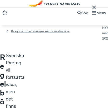
Sök
Meny
NY
Konjunktur – Sveriges ekonomiska läge
mar
202
Svenska
R
företag
e
vill
g
fortsätta
el
växa,
b
men
det
ö
finns