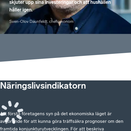
skjuter upp sina investeringar och att hushållen
håller igen.
Sven-Olov Daunfeldt, chefsekonom
Näringslivsindikatorn
Att förstå företagens syn på det ekonomiska läget är
avgörande för att kunna göra träffsäkra prognoser om den
framtida konjunkturutvecklingen. För att beskriva