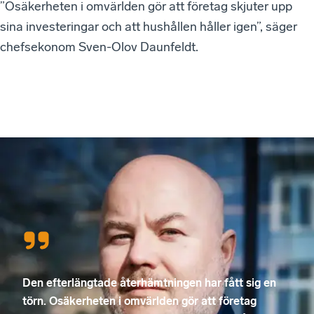
”Osäkerheten i omvärlden gör att företag skjuter upp
sina investeringar och att hushållen håller igen”, säger
chefsekonom Sven-Olov Daunfeldt.
Den efterlängtade återhämtningen har fått sig en
törn. Osäkerheten i omvärlden gör att företag