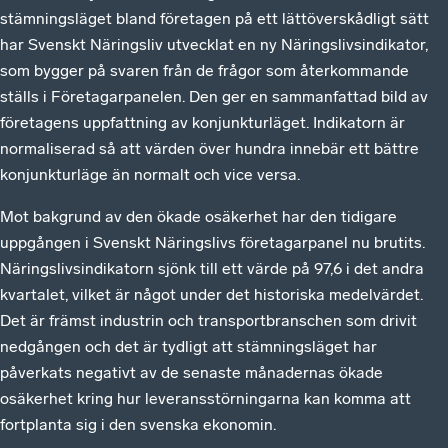
stämningsläget bland företagen på ett lättöverskådligt sätt
har Svenskt Näringsliv utvecklat en ny Näringslivsindikator,
som bygger på svaren från de frågor som återkommande
ställs i Företagarpanelen. Den ger en sammanfattad bild av
företagens uppfattning av konjunkturläget. Indikatorn är
normaliserad så att värden över hundra innebär ett bättre
konjunkturläge än normalt och vice versa.
Mot bakgrund av den ökade osäkerhet har den tidigare
uppgången i Svenskt Näringslivs företagarpanel nu brutits.
Näringslivsindikatorn sjönk till ett värde på 97,6 i det andra
kvartalet, vilket är något under det historiska medelvärdet.
Det är främst industrin och transportbranschen som drivit
nedgången och det är tydligt att stämningsläget har
påverkats negativt av de senaste månadernas ökade
osäkerhet kring hur leveransstörningarna kan komma att
fortplanta sig i den svenska ekonomin.