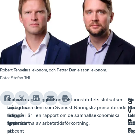
Robert Tenselius, ekonom, och Petter Danielsson, ekonom.
Foto
:
Stefan Tell
Mellan
I
–
Sammantaget ligger Konjunkturinstitutets slutsatser
Äv
–
Ski
S
två
rapporten
Det
väldigt nära dem som Svenskt Näringsliv presenterade
Sta
De
mel
v
och
framgår
är
tidigare i år i en rapport om de samhällsekonomiska
Cen
fak
fak
e
fyra
även
uppenbart
kostnaderna av arbetstidsförkortning.
(S
arb
oc
n
procent
att
att
har
upp
öv