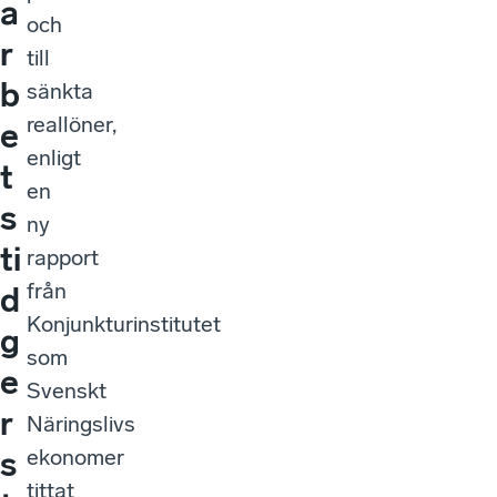
a
och
r
till
b
sänkta
reallöner,
e
enligt
t
en
s
ny
ti
rapport
från
d
Konjunkturinstitutet
g
som
e
Svenskt
r
Näringslivs
ekonomer
s
tittat