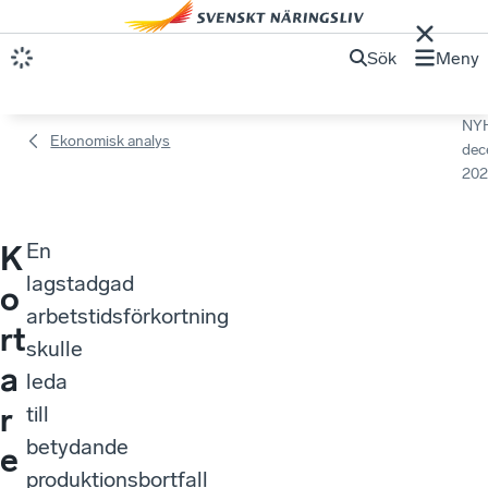
Sök
Meny
NY
Ekonomisk analys
dec
202
En
K
lagstadgad
o
arbetstidsförkortning
rt
skulle
a
leda
r
till
betydande
e
produktionsbortfall