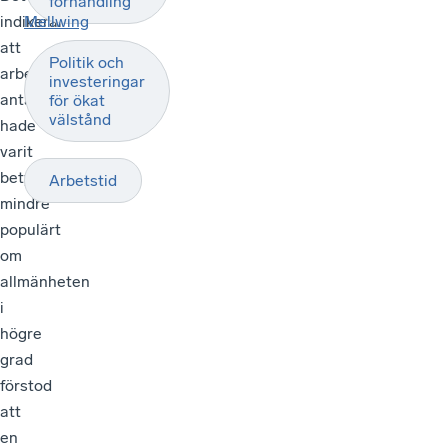
förhandling
indikerar
Mellwing
att
Politik och
arbetstidsförkortning
investeringar
antagligen
för ökat
välstånd
hade
varit
betydligt
Arbetstid
mindre
populärt
om
allmänheten
i
högre
grad
förstod
att
en