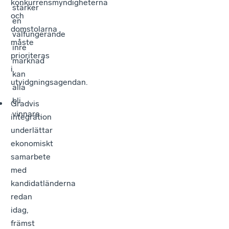
konkurrensmyndigheterna
stärker
och
en
domstolarna
välfungerande
måste
inre
prioriteras
marknad
i
kan
utvidgningsagendan.
alla
bli
Gradvis
vinnare.
integration
underlättar
ekonomiskt
samarbete
med
kandidatländerna
redan
idag,
främst