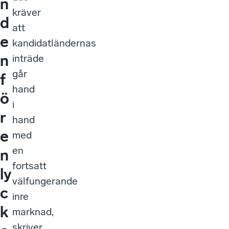
n
kräver
d
att
e
kandidatländernas
n
inträde
går
f
hand
ö
i
r
hand
e
med
en
n
fortsatt
ly
välfungerande
c
inre
k
marknad,
skriver