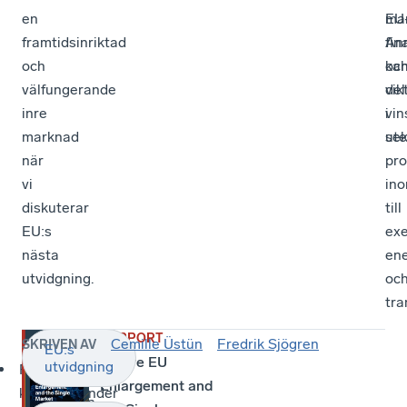
en
ma
EU
framtidsinriktad
An
fin
och
ka
oc
välfungerande
vik
de
inre
vin
i
marknad
ute
sek
när
pro
vi
in
diskuterar
till
EU:s
ex
nästa
ene
utvidgning.
oc
tra
RAPPORT
Cemille Üstün
Fredrik Sjögren
SKRIVEN AV
EU:s
Den
Future EU
utvidgning
Flera
inre
Enlargement and
kandidatländer
marknaden