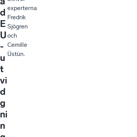
a
experterna
d
Fredrik
E
Sjögren
U
och
-
Cemille
Üstün.
u
t
vi
d
g
ni
n
g