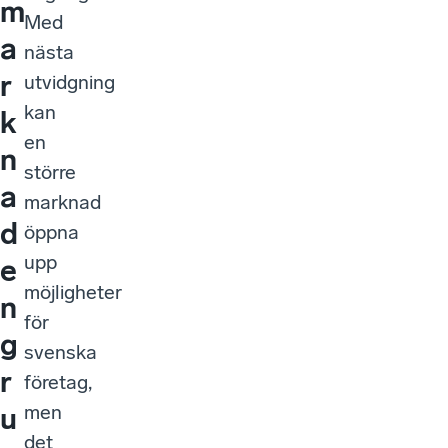
m
Med
a
nästa
r
utvidgning
kan
k
en
n
större
a
marknad
d
öppna
upp
e
möjligheter
n
för
g
svenska
r
företag,
men
u
det