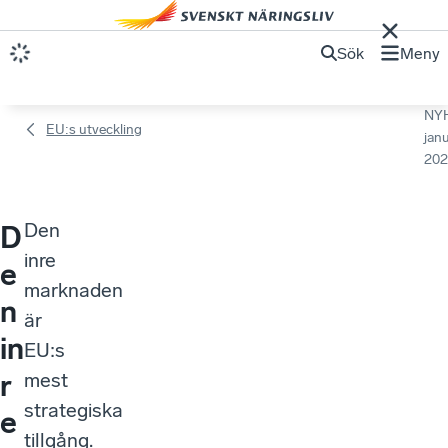
Sök
Meny
NY
EU:s utveckling
janu
202
Den
D
inre
e
marknaden
n
är
in
EU:s
r
mest
strategiska
e
tillgång.