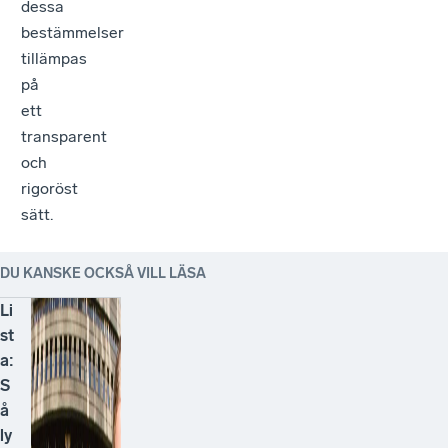
dessa
bestämmelser
tillämpas
på
ett
transparent
och
rigoröst
sätt.
DU KANSKE OCKSÅ VILL LÄSA
Li
st
a:
S
å
ly