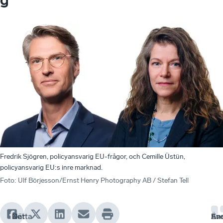
Fredrik Sjögren, policyansvarig EU-frågor, och Cemille Üstün,
policyansvarig EU:s inre marknad.
Foto
:
Ulf Börjesson/Ernst Henry Photography AB / Stefan Tell
Det
När
Detta
Än
En
Sv