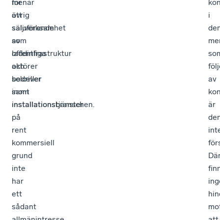
för
menar
ko
övrig
att
i
säljverksamhet
saluförande
de
som
av
me
offentliga
laddinfrastruktur
so
aktörer
och
föl
bedriver
solceller
av
inom
samt
kon
installationsbranschen.
installationstjänster
är
på
de
rent
int
kommersiell
för
grund
Dä
inte
fin
har
ing
ett
hin
sådant
mo
allmänintresse
att