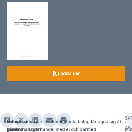
Ladda ner
SK
Inom
Henriksson
I
I ellagen klargörs att kommunala bolag får ägna sig åt
He
AV
ramen
går
kommunallagen
produktion och handel med el och därmed
slu