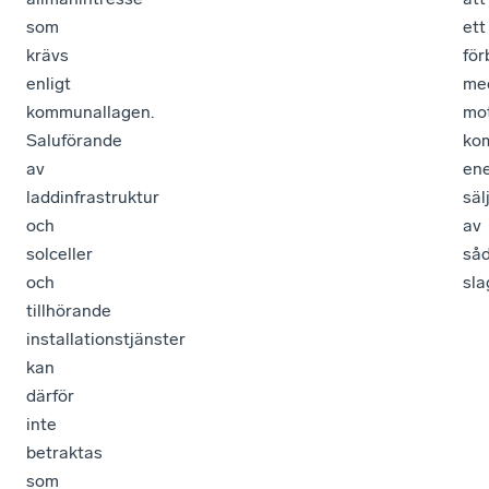
som
ett
krävs
för
enligt
me
kommunallagen.
mo
Saluförande
ko
av
ene
laddinfrastruktur
säl
och
av
solceller
så
och
sla
tillhörande
installationstjänster
kan
därför
inte
betraktas
som