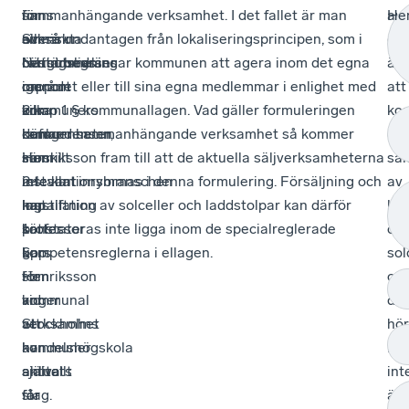
för
i
finns
sammanhängande verksamhet. I det fallet är man
av
He
Svenskt
sin
allmänna
också undantagen från lokaliseringsprincipen, som i
det
Näringslivs
rättsutredning
bestämmelser
övrigt begränsar kommunen att agera inom det egna
är
rapport
igenom
om
området eller till sina egna medlemmar i enlighet med
att
om
vilka
kommuners
2 kap 1 § kommunallagen. Vad gäller formuleringen
ko
konkurrensen
ramar
befogenheter,
därmed sammanhängande verksamhet så kommer
ene
inom
som
särskilt
Henriksson fram till att de aktuella säljverksamheterna
sal
installationsbranschen
relevant
2
inte kan inrymmas i denna formulering. Försäljning och
av
har
lagstiftning
kap.
installation av solceller och laddstolpar kan därför
lad
professor
sätter
1
konstateras inte ligga inom de specialreglerade
oc
Lars
upp
§
kompetensreglerna i ellagen.
sol
Henriksson
för
som
oc
vid
kommunal
anger
därt
Stockholms
verksamhet
att
hö
handelshögskola
av
kommuner
ins
anlitats
aktuellt
själva
int
för
slag.
får
är