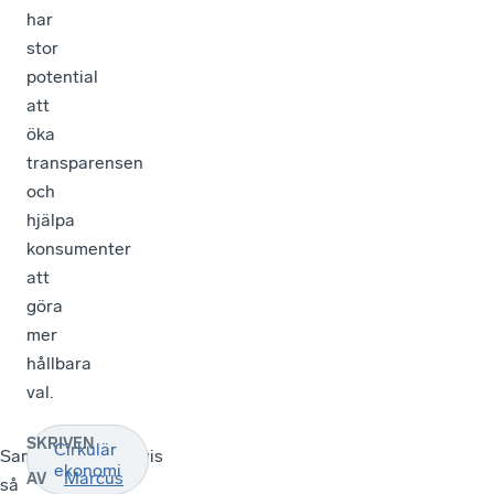
har
stor
potential
att
öka
transparensen
och
hjälpa
konsumenter
att
göra
mer
hållbara
val.
SKRIVEN
Cirkulär
Sammanfattningsvis
ekonomi
Marcus
AV
så