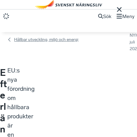
Sök
Meny
NY
Hållbar utveckling, miljö och energi
juli
202
EU:s
E
nya
ft
förordning
e
om
rl
hållbara
ä
produkter
är
n
en