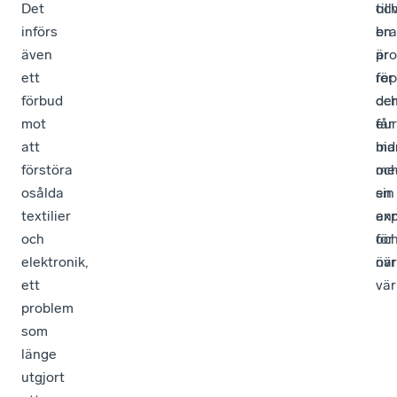
Det
til
oc
införs
en
br
även
pro
är
ett
för
rep
förbud
de
oc
mot
eur
får
att
ma
bid
förstöra
oc
me
osålda
en
sin
textilier
an
exp
och
för
oc
elektronik,
övr
när
ett
vär
problem
som
länge
utgjort