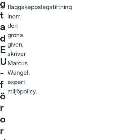
g
flaggskeppslagstiftning
t
inom
a
den
gröna
d
given,
E
skriver
U
Marcus
-
Wangel,
expert
f
miljöpolicy.
ö
r
o
r