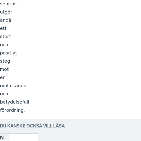
somras
utgör
ändå
ett
stort
och
positivt
steg
mot
en
omfattande
och
betydelsefull
förordning.
DU KANSKE OCKSÅ VILL LÄSA
N