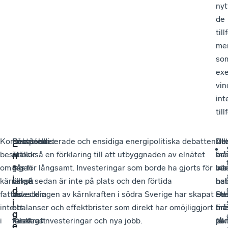
nyt
de
till
me
so
ex
vin
int
till
Kommersiella
Påståendet
Debatten
Den polariserade och ensidiga energipolitiska debatten
Utv
All
De
E
beslut
att
ställer
är också en förklaring till att utbyggnaden av elnätet
må
är
bes
n
s
om
ingen
oss
går för långsamt. Investeringar som borde ha gjorts för
vä
int
bo
i
kärnkraft
vill
också
länge sedan är inte på plats och den förtida
oc
nat
ha
d
fattas
investera
vid
avvecklingen av kärnkraften i södra Sverige har skapat
Sve
De
ett
i
inte
i
ett
obalanser och effektbrister som direkt har omöjliggjort
må
fin
bre
g
i
kärnkraft
falskt
företagsinvesteringar och nya jobb.
få
vik
par
e