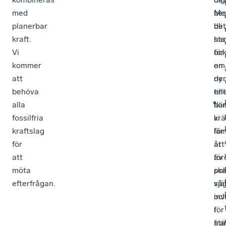
med
Me
be
planerbar
det
bli
kraft.
han
sta
Vi
oc
för
kommer
om
en
att
de
ny
behöva
till
ene
alla
so
där
fossilfria
krä
vi
kraftslag
för
lä
för
att
år
att
för
av
möta
sk
pol
efterfrågan.
vå
sjä
inv
oc
för
i
fra
stä