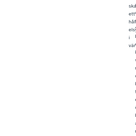
sk
ett
hål
el
i
vär