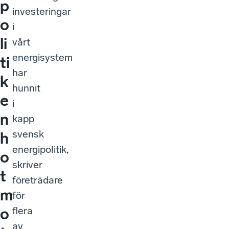
p
investeringar
o
i
li
vårt
energisystem
ti
har
k
hunnit
e
i
n
kapp
svensk
h
energipolitik,
o
skriver
t
företrädare
m
för
flera
o
av