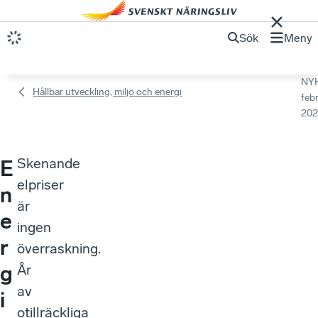
Sök
Meny
NY
Hållbar utveckling, miljö och energi
febr
202
Skenande
E
elpriser
n
är
e
ingen
r
överraskning.
g
År
av
i
otillräckliga