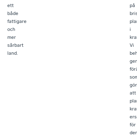
ett
på
både
bri
fattigare
pla
och
i
mer
kra
sårbart
Vi
land.
be
ge
för
so
gör
att
pla
kra
ers
för
de