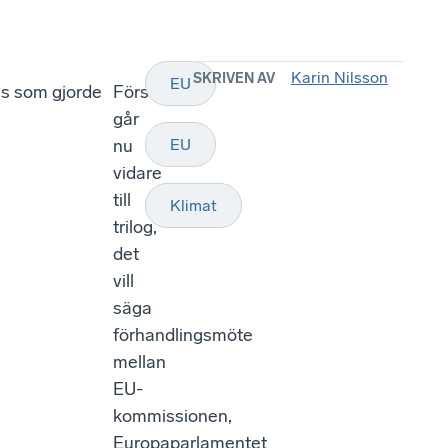
Karin Nilsson
SKRIVEN AV
EU
ss som gjorde
Förslaget
går
nu
EU
vidare
till
Klimat
trilog,
det
vill
säga
förhandlingsmöte
mellan
EU-
kommissionen,
Europaparlamentet