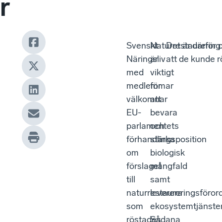
r
Svenskt
Naturrestaurering
Det är därför
Näringsliv
är
att de kunde r
med
viktigt
medlemmar
för
välkomnar
att
EU-
bevara
parlamentets
och
förhandlingsposition
stärka
om
biologisk
förslaget
mångfald
till
samt
naturrestaureringsföror
leverera
som
ekosystemtjänster
röstades
Sådana