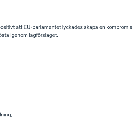
 positivt att EU-parlamentet lyckades skapa en kompromi
östa igenom lagförslaget.
dning,
.