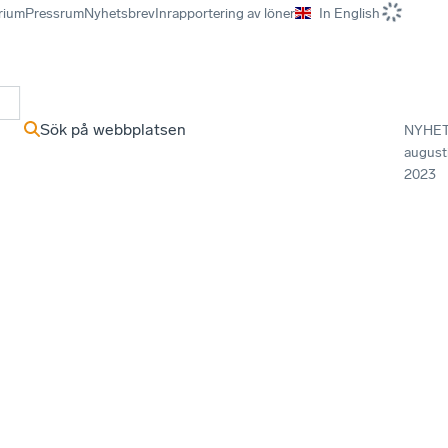
rium
Pressrum
Nyhetsbrev
Inrapportering av löner
In English
r
Sök på webbplatsen
NYHE
august
2023