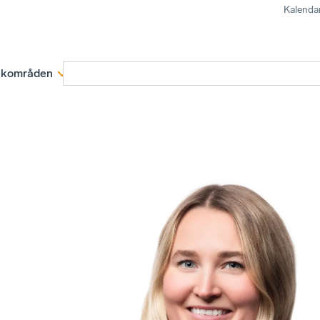
Kalenda
kområden
Medlemskap
Rapporter och remissva