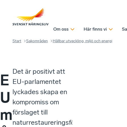
Om oss
Här finns vi
Sa
Start
Sakområden
Hållbar utveckling, miljö och energi
Det är positivt att
E
EU-parlamentet
lyckades skapa en
U
kompromiss om
m
förslaget till
naturrestaureringsförordning,