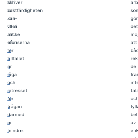
skriver
till
arb
vd
saktfärdigheten
so
Jan-
kan
gör
Olof
vara
det
Jacke
att
möj
på
elpriserna
att
D
för
bå
a
tillfället
rek
g
är
de
e
låga
frä
n
och
int
s
intresset
tal
N
för
oc
y
frågan
fyll
h
därmed
be
e
är
av
t
mindre.
enk