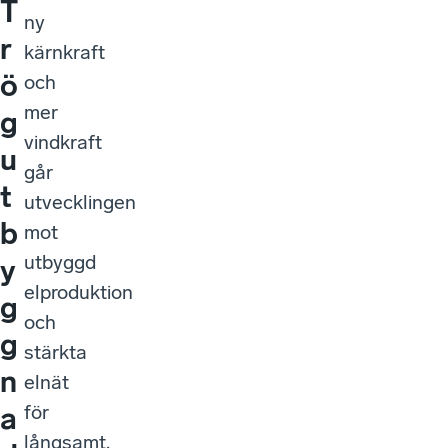
T
ny
r
kärnkraft
ö
och
mer
g
vindkraft
u
går
t
utvecklingen
b
mot
utbyggd
y
elproduktion
g
och
g
stärkta
n
elnät
för
a
långsamt.