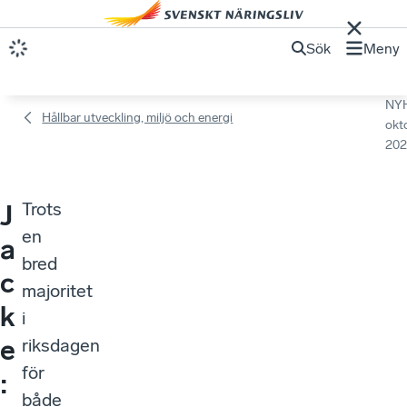
Sök
Meny
NY
Hållbar utveckling, miljö och energi
okt
202
Trots
J
en
a
bred
c
majoritet
k
i
e
riksdagen
för
:
både