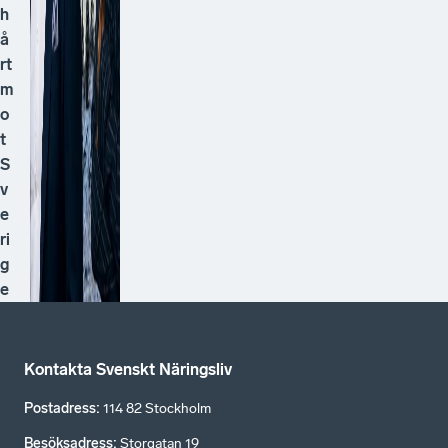
h
å
rt
m
o
t
S
v
e
ri
g
e
Kontakta Svenskt Näringsliv
Postadress
:
114 82 Stockholm
Besöksadress
:
Storgatan 19