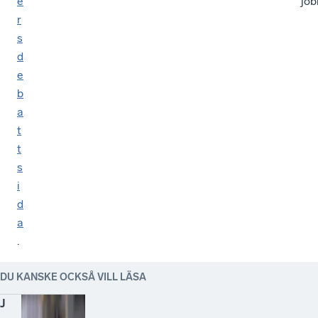
e
job
r
s
d
e
b
a
t
t
s
i
d
a
.
DU KANSKE OCKSÅ VILL LÄSA
J