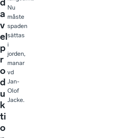
d
Nu
a
måste
v
spaden
el
sättas
i
p
jorden,
r
manar
o
vd
d
Jan-
Olof
u
Jacke.
k
ti
o