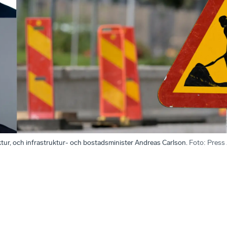
uktur, och infrastruktur- och bostadsminister Andreas Carlson.
Foto
:
Press 