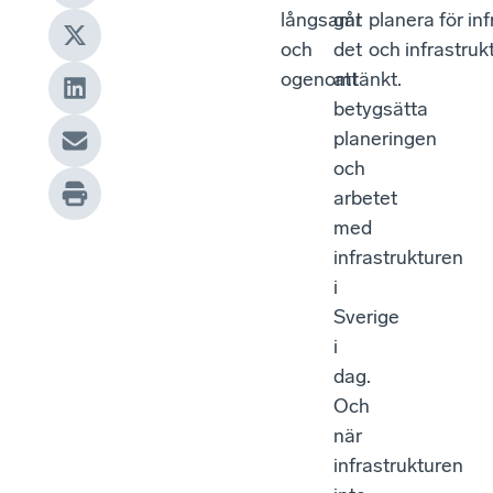
långsamt
går
planera för in
och
det
och infrastruk
ogenomtänkt.
att
betygsätta
planeringen
och
arbetet
med
infrastrukturen
i
Sverige
i
dag.
Och
när
infrastrukturen