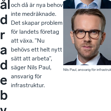
ål
och då är nya behov
inte medräknade.
d
Det skapar problem
r
för landets företag
att växa. ”Nu
a
behövs ett helt nytt
sätt att arbeta”,
d
säger Nils Paul,
Nils Paul, ansvarig för infrastr
e
ansvarig för
infrastruktur.
b
y