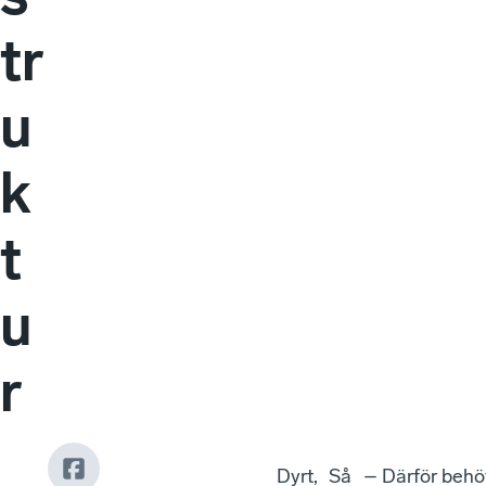
tr
u
k
t
u
r
Dyrt,
Så
– Därför behö