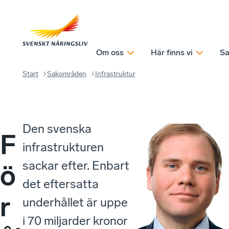
Om oss
Här finns vi
Sa
Start
Sakområden
Infrastruktur​
Den svenska
F
infrastrukturen
sackar efter. Enbart
ö
det eftersatta
r
underhållet är uppe
i 70 miljarder kronor