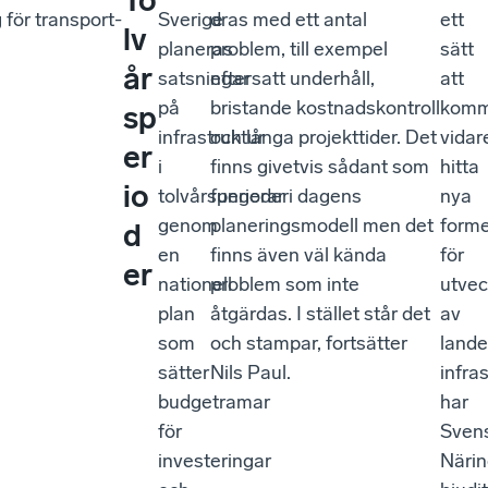
To
 för transport-
Sverige
dras med ett antal
ett
lv
planeras
problem, till exempel
sätt
år
satsningar
eftersatt underhåll,
att
på
bristande kostnadskontroll
kom
sp
infrastruktur
och långa projekttider. Det
vidar
er
i
finns givetvis sådant som
hitta
io
tolvårsperioder
fungerar i dagens
nya
genom
planeringsmodell men det
form
d
en
finns även väl kända
för
er
nationell
problem som inte
utvec
plan
åtgärdas. I stället står det
av
som
och stampar, fortsätter
lande
sätter
Nils Paul.
infra
budgetramar
har
för
Sven
investeringar
Närin