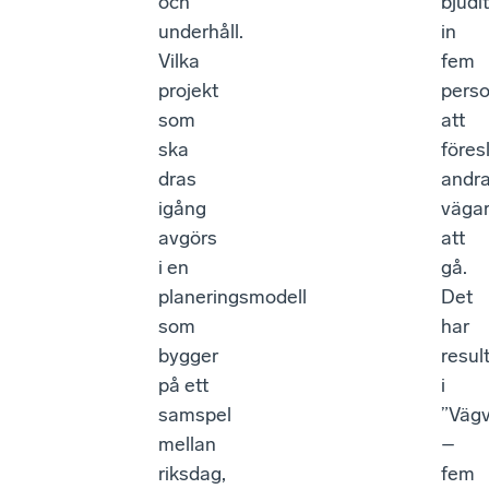
och
bjudit
underhåll.
in
Vilka
fem
projekt
pers
som
att
ska
föres
dras
andr
igång
väga
avgörs
att
i en
gå.
planeringsmodell
Det
som
har
bygger
resul
på ett
i
samspel
”Vägv
mellan
–
riksdag,
fem