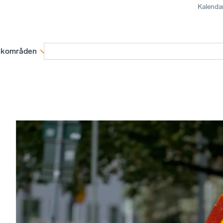
Kalenda
kområden
Medlemskap
Rapporter och remissva