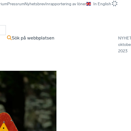
rium
Pressrum
Nyhetsbrev
Inrapportering av löner
In English
r
Sök på webbplatsen
NYHE
oktobe
2023