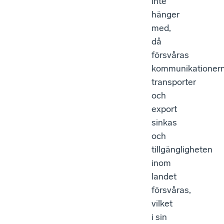
inte
hänger
med,
då
försvåras
kommunikationern
transporter
och
export
sinkas
och
tillgängligheten
inom
landet
försvåras,
vilket
i sin