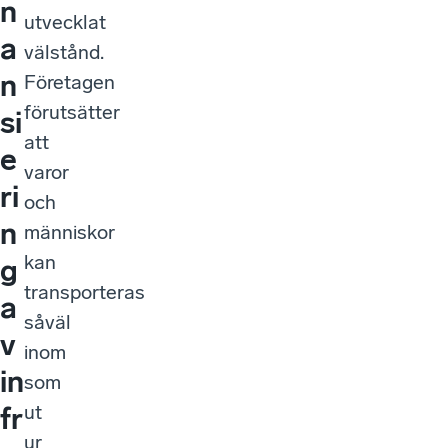
a
välstånd.
n
Företagen
förutsätter
si
att
e
varor
ri
och
n
människor
kan
g
transporteras
a
såväl
v
inom
in
som
ut
fr
ur
a
landet.