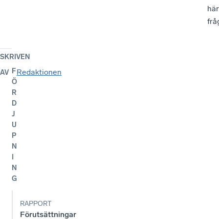
SKRIVEN
F
Redaktionen
AV
Ö
R
D
J
U
P
N
I
N
G
RAPPORT
Förutsättningar
för alternativ
finansiering av