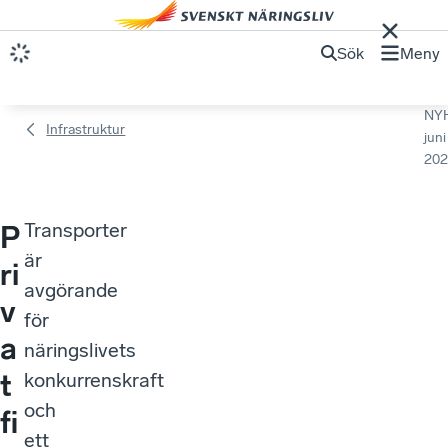
Sök
Meny
NY
Infrastruktur​
juni
202
Transporter
P
är
ri
avgörande
v
för
a
näringslivets
t
konkurrenskraft
och
fi
ett
n
utvecklat