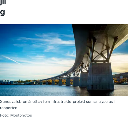
Sundsvallsbron är ett av fem infrastrukturprojekt som analyseras i
rapporten.
Foto
:
Mostphotos
Rapporten
–
Rapporten
– Dessutom visar rapporten att om man ska använda
Ha
–
Sna
–