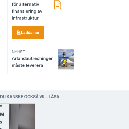
infrastruktur
Ladda ner
NYHET
Arlandautredningen
måste leverera
DU KANSKE OCKSÅ VILL LÄSA
”
M
y
c
k