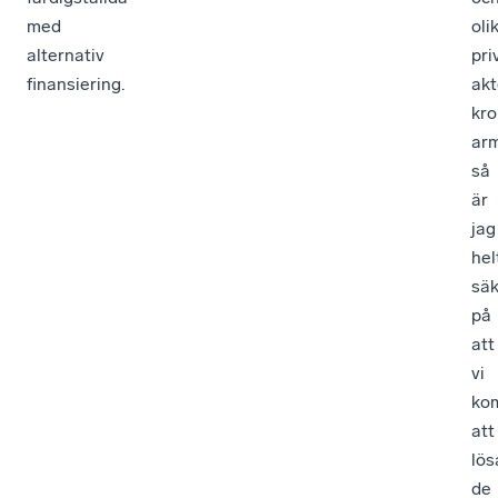
alternativ
pri
finansiering.
akt
kro
ar
så
är
jag
hel
säk
på
att
vi
ko
att
lös
de
här
frå