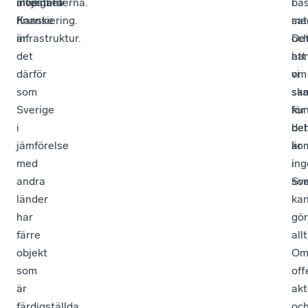
är
infrastruktur.
oc
De
det
att
han
därför
vi
om
som
sk
sa
Sverige
ku
för
i
beh
det
jämförelse
ko
är
med
i
ing
andra
Sve
so
länder
ka
har
gö
färre
allt
objekt
O
som
off
är
akt
färdigställda
oc
med
oli