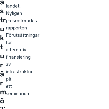
s
Nyligen
tr
presenterades
u
rapporten
Förutsättningar
k
för
t
alternativ
u
finansiering
r
av
infrastruktur
ä
på
r
ett
m
seminarium.
ö
jli
g