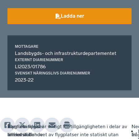
Ladda ner
MOTTAGARE
Landsbygds- och infrastrukturdepartementet
EXTERNT DIARIENUMMER
LI2023/01786
SVENSKT NÄRINGSLIVS DIARIENUMMER
2023-22
Flygförbindelser
En
En
Även om flyget är viktigt för tillgängligheten i delar av
I
Ne
är
tillfredställande
ansvarsfull
landet är behovet av flygplatser inte statiskt utan
frå
är