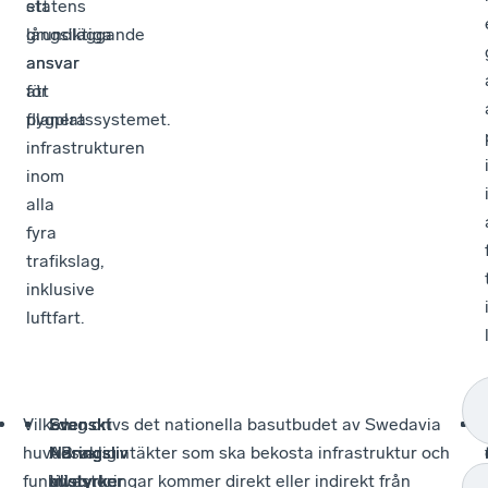
statens
ett
långsiktiga
grundläggande
ansvar
ansvar
för
att
flygplatssystemet.
planera
infrastrukturen
inom
alla
fyra
trafikslag,
inklusive
luftfart.
Vilken
Svenskt
Svenskt
Svenskt
I dag drivs det nationella basutbudet av Swedavia
huvudsaklig
Näringsliv
Näringsliv
Näringsliv
AB vars intäkter som ska bekosta infrastruktur och
funktion
tillstyrker
avstyrker
tillstyrker
investeringar kommer direkt eller indirekt från