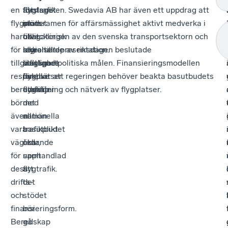
en
att
förslaget
förslaget
flygtrafiken. Swedavia AB har även ett uppdrag att
flygplats
stödet
om
om
inom ramen för affärsmässighet aktivt medverka i
har
till
obligatorisk
ökat
utvecklingen av den svenska transportsektorn och
för
icke
styrelserepresentation.
regionalt
bidra till de av riksdagen beslutade
tillgänglighet
statliga
inflytande
transportpolitiska målen. Finansieringsmodellen
respektive
flygplatser
för
innebär att regeringen behöver beakta basutbudets
beredskap
utanför
flyglinjer
omfattning och nätverk av flygplatser.
bör
det
med
även
nationella
allmän
vara
basutbudet
trafikplikt
vägledande
ökar,
och
för
samt
upphandlad
dess
att
flygtrafik.
drifts-
det
och
stödet
finansieringsform.
bör
Beredskap
gå