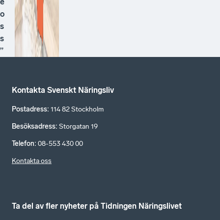
e
o
s
s
”
Kontakta Svenskt Näringsliv
Postadress
:
114 82 Stockholm
Besöksadress
:
Storgatan 19
Telefon
:
08-553 430 00
Kontakta oss
Ta del av fler nyheter på Tidningen Näringslivet