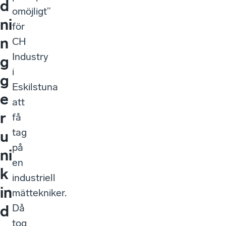
d
omöjligt”
ni
för
n
CH
Industry
g
i
g
Eskilstuna
e
att
r
få
tag
u
på
ni
en
k
industriell
in
mättekniker.
Då
d
tog