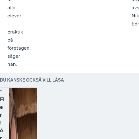
alla
avs
elever
Nik
i
Ed
praktik
på
företagen,
säger
han.
DU KANSKE OCKSÅ VILL LÄSA
”
Fl
e
r
f
ö
r