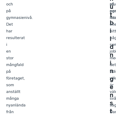
och
stu
på
u
på
per
eg
t
gymnasienivå.
int
ha
b
Det
ell
i
har
hit
l
resulterat
nå
i
so
d
en
job
n
stor
me
i
mångfald
det
n
på
tid
g
företaget,
vil
som
är
e
anställt
väl
n
många
svå
s
nyanlända
sä
t
från
Dan