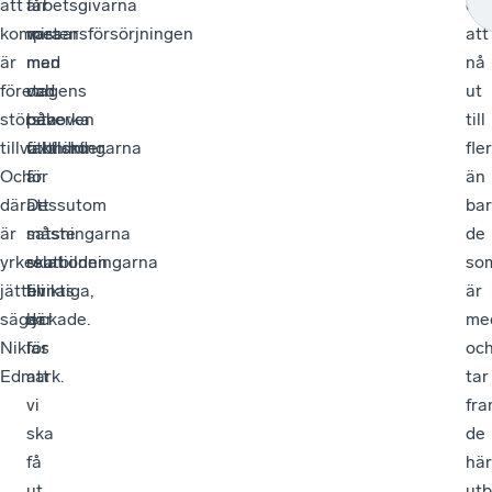
att
får
arbetsgivarna
det
kompetensförsörjningen
vara
missar
att
är
med
man
nå
företagens
och
vad
ut
största
påverka
behoven
till
tillväxthinder.
utbildningarna
faktiskt
fler
Och
för
är.
än
där
att
Dessutom
ba
är
satsningarna
måste
de
yrkesutbildningarna
ska
relationen
so
jätteviktiga,
bli
finnas
är
säger
lyckade.
där
me
Niklas
för
oc
Edmark.
att
tar
vi
fr
ska
de
få
här
ut
utb