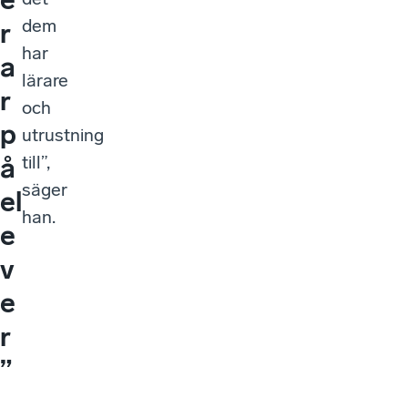
dem
r
har
a
lärare
r
och
p
utrustning
till”,
å
säger
el
han.
e
v
e
r
”