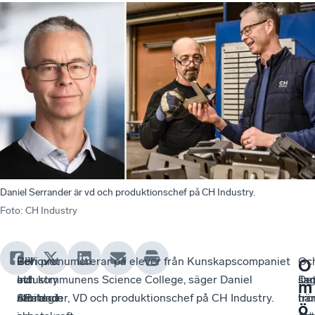
Daniel Serrander är vd och produktionschef på CH Industry.
Foto
:
CH Industry
CH
Behovet
För
– Vi prenumererar på elever från Kunskapscompaniet
Oc
–
–
O
Industry
av
att
och kommunens Science College, säger Daniel
sa
De
Ja
m
AB
utbildad
strategin
Serrander, VD och produktionschef på CH Industry.
har
här
tro
ö