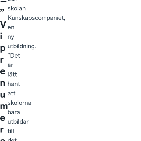
–
skolan
”
Kunskapscompaniet,
V
en
i
ny
p
utbildning.
”Det
r
är
e
lätt
n
hänt
u
att
skolorna
m
bara
e
utbildar
r
till
e
det