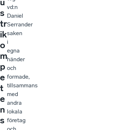
u
vd:n
s
Daniel
tr
Serrander
ik
saken
i
o
egna
m
händer
p
och
e
formade,
tillsammans
t
med
e
andra
n
lokala
s
företag
och