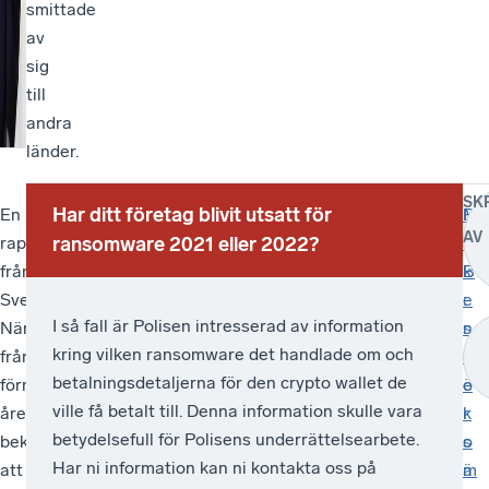
smittade
av
sig
till
andra
länder.
SK
Har ditt företag blivit utsatt för
En
–
Svenskt
–
M
B
AV
rapport
Det
Näringslivs
Många
ransomware 2021 eller 2022?
S
o
från
finns
undersökning
drar
B
k
Svenskt
en
Brottslighetens
sig
:
e
I så fall är Polisen intresserad av information
Näringsliv
frustration
kostnader
från
s
n
kring vilken ransomware det handlade om och
från
över
2022
att
r
F
betalningsdetaljerna för den crypto wallet de
förra
att
visar
göra
e
ö
ville få betalt till. Denna information skulle vara
året
stödet
att
en
k
r
betydelsefull för Polisens underrättelsearbete.
bekräftar
som
54
brottsanmälan
o
s
Har ni information kan ni kontakta oss på
att
svenska
procent
efter
m
ä