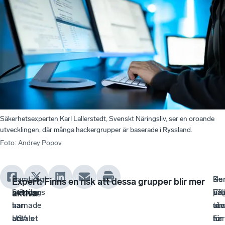
Säkerhetsexperten Karl Lallerstedt, Svenskt Näringsliv, ser en oroande
utvecklingen, där många hackergrupper är baserade i Ryssland.
Foto
:
Andrey Popov
I
I
Samtidigt
Kar
–
De
–
Expert: Finns en risk att dessa grupper blir mer
måndags
Sverige
betonar
Lal
Vi
på
Ef
aktiva
varnade
har
han
ans
tän
utv
vi
USA:s
antalet
att
för
för
är
har