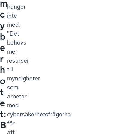
m
hänger
c
inte
y
med.
”Det
b
behövs
e
mer
r
resurser
h
till
myndigheter
o
som
t
arbetar
e
med
t:
cybersäkerhetsfrågorna
för
B
att