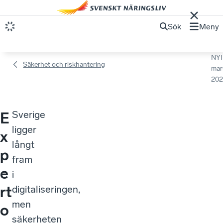
Sök
Meny
NY
Säkerhet och riskhantering
mar
202
Sverige
E
ligger
x
långt
p
fram
e
i
rt
digitaliseringen,
men
o
säkerheten