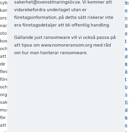
sakerhet@svensktnaringsliv.se. Vi kommer att
cyberangrepp
företag
av
ett
m
k
vidarebefordra underlaget utan er
kan
får
företagen
misstänkt
e
e
företagsinformation, på detta sätt riskerar inte
orsaka
från
utsatts
brott.
n
r
era företagsdetaljer att bli offentlig handling.
näringslivet
myndigheter
för
Flera
d
h
stora
är
brott
företagare
e
e
Gällande just ransomware vill vi också passa på
kostnader
sämre
under
uppfattar
r
t
att tipsa om www.nomoreransom.org med råd
och
än
det
att
a
s
om hur man hanterar ransomware.
att
det
senaste
det
d
s
de
man
året,
ändå
e
k
flesta
får
men
inte
å
u
företag
i
att
händer
t
l
och
andra
en
något
g
l
organisationer
länder.
majoritet
när
ä
:
saknar
Det
inte
man
r
S
muskler
behövs
gjort
gör
d
ä
för
mer
någon
en
e
k
att
resurser
polisanmälan.
polisanmälan.
r
e