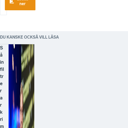
ner
DU KANSKE OCKSÅ VILL LÄSA
S
å
in
fil
tr
e
r
a
r
k
ri
m