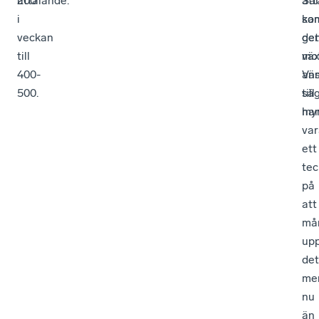
uttalande.
200
Sam
att
i
ka
so
veckan
det
ge
till
vä
mo
400-
an
Väs
500.
till
sä
my
han
var
ett
te
på
att
må
up
det
me
nu
än