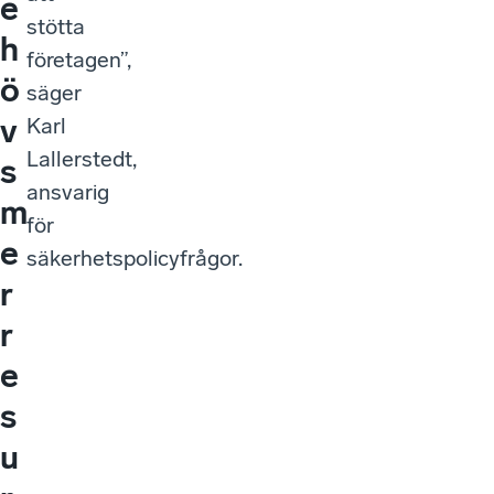
e
stötta
h
företagen”,
ö
säger
v
Karl
Lallerstedt,
s
ansvarig
m
för
e
säkerhetspolicyfrågor.
r
r
e
s
u