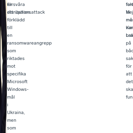
försvåra
en
far
fok
attribution.
disruptionsattack
Nej
Vi
förklädd
me
må
till
Kar
var
en
Lal
bra
ransomwareangrepp
på
som
bå
riktades
sa
mot
för
specifika
att
Microsoft
det
Windows-
sk
mål
fun
i
Ukraina,
men
som