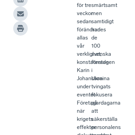
för tre
smärtsamt
veckor
men
sedan
samtidigt
förändrades
har
allas
de
vår
100
verklighet,
svenska
konstaterade
företagen
Karin
i
Johansson
Ukraina
under
tvingats
eventet
fokusera
Företagardagarna
på
när
att
krigets
säkerställa
effekter
personalens