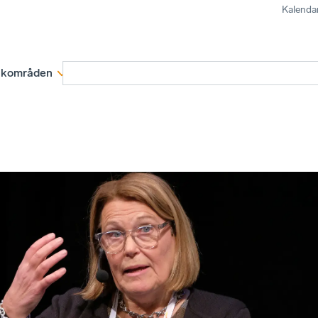
Kalenda
kområden
Medlemskap
Rapporter och remissva