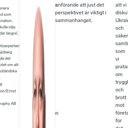
planerades
anförande att just det
att vi
inera
var
perspektivet är viktigt i
disku
nd som
det
sammanhanget.
Ukrai
nation.
ulle vilja
från
och
där längre”,
början
säker
tänkt
samti
etsexperten
att
som
Sjöberg
vi
vi
de det
otet om att
skulle
prata
 utländska
prata
om
.
om
trygg
lf
brott
och
son/Ernst
och
brott
raphy AB
otrygghet.
mot
Företagens
föret
kostnader
för