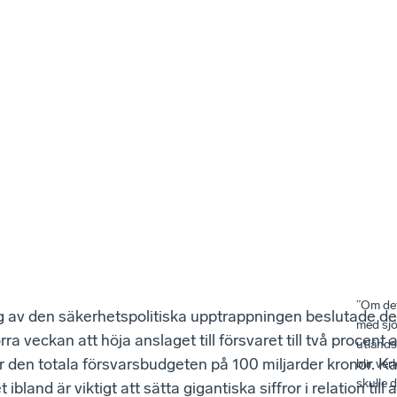
”Om de
 av den säkerhetspolitiska upptrappningen beslutade d
med sjö
rra veckan att höja anslaget till försvaret till två procent
utländs
 den totala försvarsbudgeten på 100 miljarder kronor. K
blir ver
skulle 
ibland är viktigt att sätta gigantiska siffror i relation till 