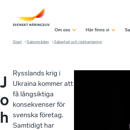
Om oss
Här finns vi
Sa
Start
Sakområden
Säkerhet och riskhantering
Rysslands krig i
J
Ukraina kommer att
få långsiktiga
o
konsekvenser för
h
svenska företag.
Samtidigt har