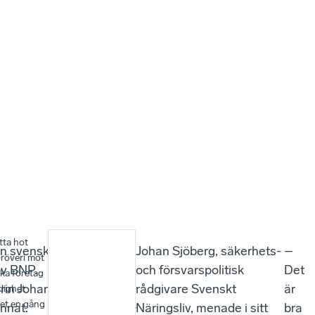
tta hot
en svenska
–
Johan Sjöberg, säkerhets-
–
röveri mot
 av BNP.
När
och försvarspolitisk
Det
ka företag
arin Johansson
denna
rådgivare Svenskt
är
klighet
det en gång
annat.
dag
Näringsliv, menade i sitt
bra