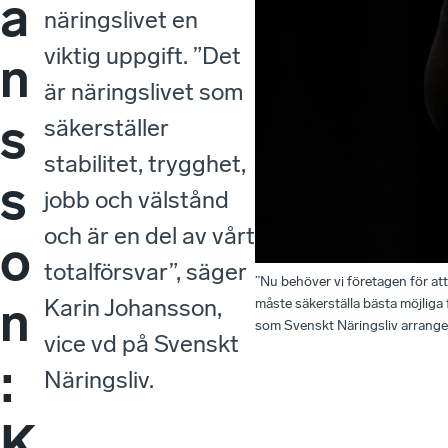
a
näringslivet en
viktig uppgift. ”Det
n
är näringslivet som
s
säkerställer
stabilitet, trygghet,
s
jobb och välstånd
och är en del av vårt
o
totalförsvar”, säger
”Nu behöver vi företagen för att 
n
Karin Johansson,
måste säkerställa bästa möjliga
som Svenskt Näringsliv arrange
vice vd på Svenskt
:
Näringsliv.
K