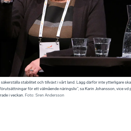
säkerställa stabilitet och tillväxt i vårt land. Lägg därför inte ytterligare s
 förutsättningar för ett välmående näringsliv”, sa Karin Johansson, vice v
rade i veckan.
Foto
:
Sren Andersson