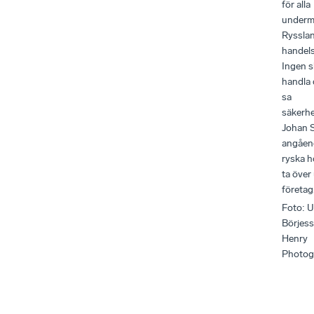
för alla
underm
Ryssla
handels
Ingen sk
handla 
sa
säkerh
Johan 
angåen
ryska h
ta över
företag
Foto
:
U
Börjes
Henry
Photog