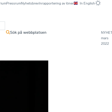
rium
Pressrum
Nyhetsbrev
Inrapportering av löner
In English
r
Sök på webbplatsen
NYHE
mars
2022