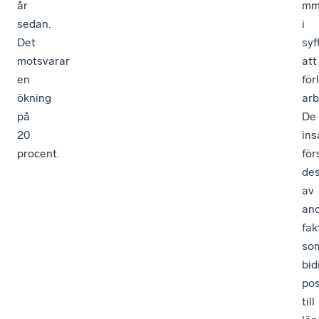
år
m
sedan.
i
Det
syf
motsvarar
att
en
för
ökning
arb
på
De
20
ins
procent.
för
de
av
an
fak
so
bid
pos
till