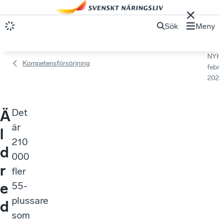
Sök
Meny
NY
Kompetensförsörjning
febr
202
Det
Ä
är
l
210
d
000
r
fler
e
55-
plussare
d
som