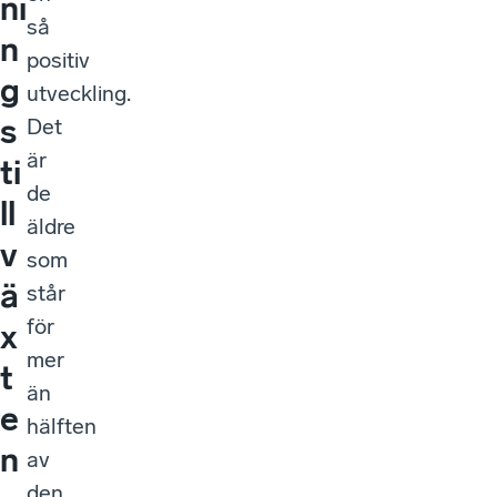
ni
så
n
positiv
g
utveckling.
s
Det
är
ti
de
ll
äldre
v
som
ä
står
för
x
mer
t
än
e
hälften
n
av
den