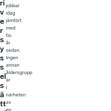
ri
jobbar
v
idag
e
jämfört
med
r
tio
s
år
y
sedan.
s
Ingen
annan
s
åldersgrupp
el
är
s
i
ä
närheten
av
tt
en