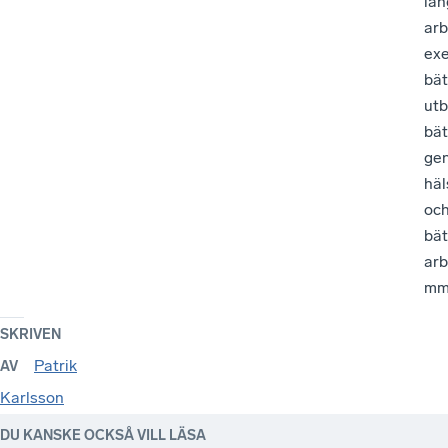
län
arb
ex
bät
utb
bät
gen
häl
oc
bät
arb
mm
SKRIVEN
Patrik
AV
Karlsson
DU KANSKE OCKSÅ VILL LÄSA