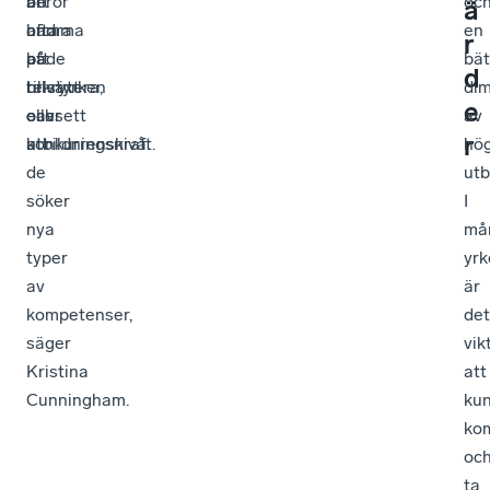
att
än
beror
oc
ä
hämma
andra
ofta
en
r
både
att
på
bät
d
tillväxt
rekrytera,
bristyrken
dim
e
och
oavsett
eller
av
r
konkurrenskraft.
utbildningsnivå.
att
hö
de
utb
söker
I
nya
må
typer
yrk
av
är
kompetenser,
det
säger
vik
Kristina
att
Cunningham.
ku
ko
oc
ta