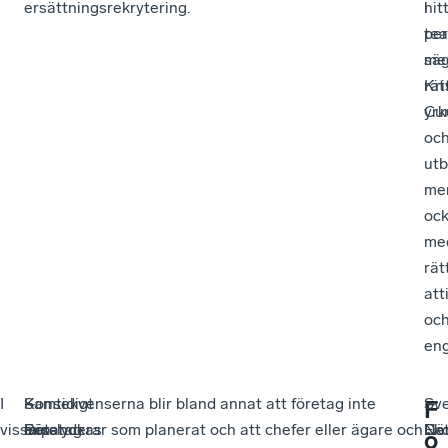
ersättningsrekrytering.
hit
i
pe
tea
me
sä
rät
Kri
yrk
Cu
oc
utb
me
oc
me
rät
att
oc
en
I
–
Samtidigt
–
Konsekvenserna blir bland annat att företag inte
–
Sv
–
F
vissa
Företag
misslyckas
Det
expanderar som planerat och att chefer eller ägare och
Ek
När
De
ö