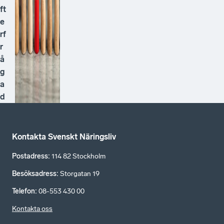
ft
e
rf
r
å
g
a
d
Kontakta Svenskt Näringsliv
Postadress
:
114 82 Stockholm
Besöksadress
:
Storgatan 19
Telefon
:
08-553 430 00
Kontakta oss