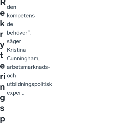
R
den
e
kompetens
k
de
r
behöver”,
säger
y
Kristina
t
Cunningham,
e
arbetsmarknads-
ri
och
utbildningspolitisk
n
expert.
g
s
p