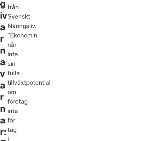
g
från
iv
Svenskt
a
Näringsliv.
”Ekonomin
r
når
n
inte
a
sin
v
fulla
tillväxtpotential
a
om
r
företag
n
inte
a
får
tag
r:
i