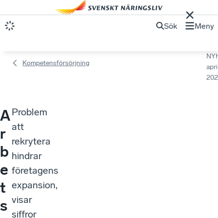
Sök
Meny
NY
Kompetensförsörjning
apri
202
Problem
A
att
r
rekrytera
b
hindrar
e
företagens
t
expansion,
visar
s
siffror