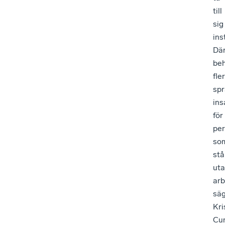
till
sig
ins
Där
be
fler
spr
ins
för
pe
so
stå
uta
ar
sä
Kri
Cu