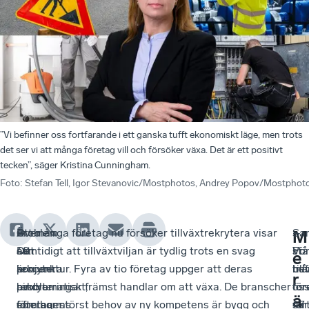
”Vi befinner oss fortfarande i ett ganska tufft ekonomiskt läge, men trots
det ser vi att många företag vill och försöker växa. Det är ett positivt
tecken”, säger Kristina Cunningham.
Foto
:
Stefan Tell, Igor Stevanovic/Mostphotos, Andrey Popov/Mostph
Problem
Över
–
Att många företag nu försöker tillväxtrekrytera visar
–
Sam
–
M
att
40
Det
samtidigt att tillväxtviljan är tydlig trots en svag
Vi
stå
Fö
e
rekrytera
procent
är
konjunktur. Fyra av tio företag uppger att deras
bef
til
må
r
hindrar
av
problematiskt,
rekryteringar främst handlar om att växa. De branscher
os
för
för
ä
företagens
företag
eftersom
som har störst behov av ny kompetens är bygg och
for
47
sär