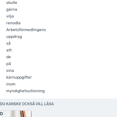
skulle
gärna
vilja
renodla
Arbetsförmedlingens
uppdrag
så
att
de
på
sina
kärnuppgifter
inom
myndighetsutövning
DU KANSKE OCKSÅ VILL LÄSA
D