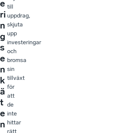
e
till
ri
uppdrag,
n
skjuta
upp
g
investeringar
s
och
e
bromsa
n
sin
tillväxt
k
för
ä
att
t
de
e
inte
hittar
n
rätt