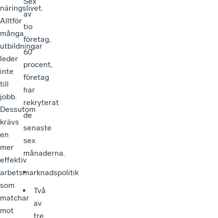
Sex
näringslivet.
av
Alltför
tio
många
företag,
utbildningar
60
leder
procent,
inte
företag
till
har
jobb.
rekryterat
Dessutom
de
krävs
senaste
en
sex
mer
månaderna.
effektiv
arbetsmarknadspolitik
som
Två
matchar
av
mot
tre