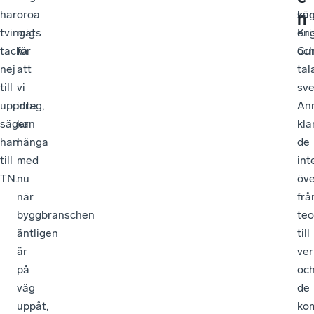
har
oroa
sä
ku
n
tvingats
mig
Kri
en
tacka
för
Cu
oc
nej
att
tal
till
vi
sve
uppdrag,
inte
An
säger
kan
kla
han
hänga
de
till
med
int
TN.
nu
öv
när
frå
byggbranschen
teo
äntligen
till
är
ver
på
oc
väg
de
uppåt,
ko