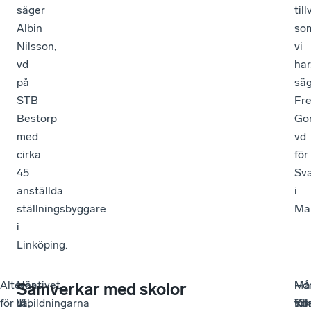
säger
til
Albin
so
Nilsson,
vi
vd
har
på
sä
STB
Fre
Bestorp
Go
med
vd
cirka
för
45
Sv
anställda
i
ställningsbyggare
Ma
i
Linköping.
Alternativet
–
När
–
Må
–
Ho
–
Samverkar med skolor
för
Vi
utbildningarna
Ja,
för
Yrk
vill
Ko