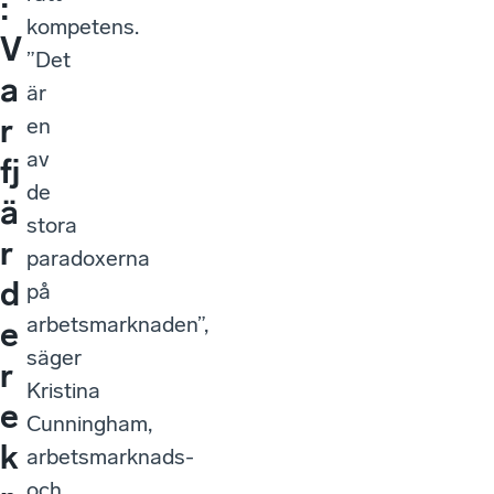
:
kompetens.
V
”Det
a
är
r
en
av
fj
de
ä
stora
r
paradoxerna
d
på
arbetsmarknaden”,
e
säger
r
Kristina
e
Cunningham,
k
arbetsmarknads-
och