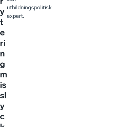
r
utbildningspolitisk
y
expert.
t
e
ri
n
g
m
is
sl
y
c
k