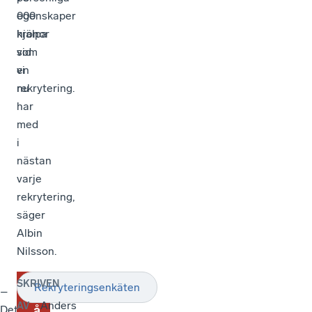
000
egenskaper
kronor
hjälpa
som
vid
vi
en
nu
rekrytering.
har
med
i
nästan
varje
rekrytering,
säger
Albin
Nilsson.
SKRIVEN
Rekryteringsenkäten
S
–
Anders
AV
Det
å