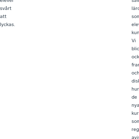
elever
såv
svårt
lär
att
so
lyckas.
ele
kun
Vi
bli
oc
fra
oc
dis
hur
de
ny
kur
so
reg
avi