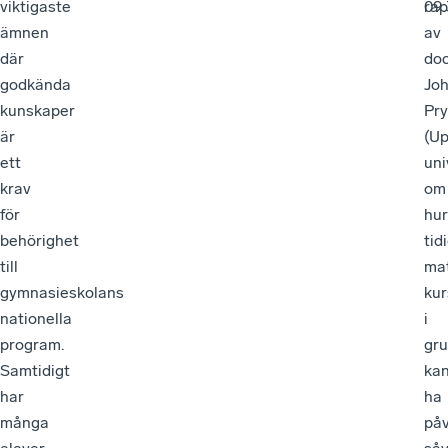
viktigaste
rap
09:
ämnen
av
där
do
godkända
Jo
kunskaper
Pry
är
(Up
ett
uni
krav
om
för
hur
behörighet
tid
till
ma
gymnasieskolans
kur
nationella
i
program.
gr
Samtidigt
ka
har
ha
många
påv