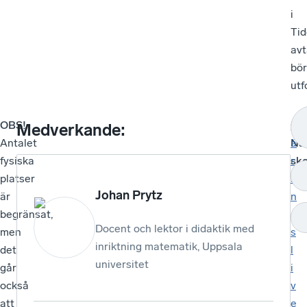
i
Tid
avt
bör
utf
OBS!
O
N
Medverkande:
Antalet
När
ä
fysiska
sk
r
platser
i
Johan Prytz
är
n
begränsat,
g
Docent och lektor i didaktik med
men
s
inriktning matematik, Uppsala
det
l
universitet
går
i
också
v
att
e