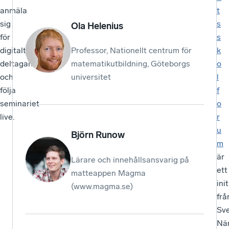
anmäla
t
sig
s
Ola Helenius
för
s
digitalt
k
Professor, Nationellt centrum för
deltagande
o
matematikutbildning, Göteborgs
och
l
universitet
följa
f
seminariet
o
live.
r
u
Björn Runow
m
är
Lärare och innehållsansvarig på
ett
matteappen Magma
init
(www.magma.se)
frå
Sv
När