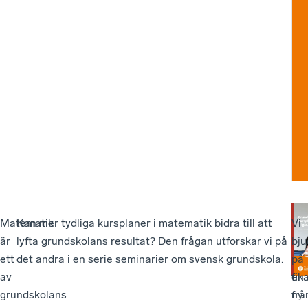
s
o
n
Matematik
Kan mer tydliga kursplaner i matematik bidra till att
So
Vi
är
lyfta grundskolans resultat? Den frågan utforskar vi på
ut
bju
ett
det andra i en serie seminarier om svensk grundskola.
pre
på
av
en
fik
grundskolans
ny
frå