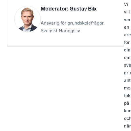
Vi
Moderator: Gustav Bilx
vill
var
Ansvarig för grundskolefrågor,
en
Svenskt Näringsliv
ar
för
dia
om
sv
gru
allt
me
fok
på
kun
oc
när