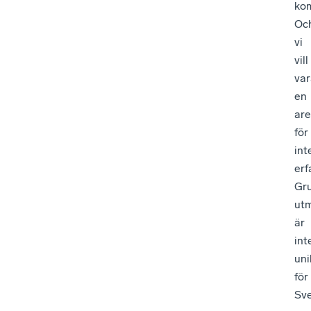
kom
Oc
vi
vill
var
en
ar
för
int
erf
Gr
ut
är
int
uni
för
Sve