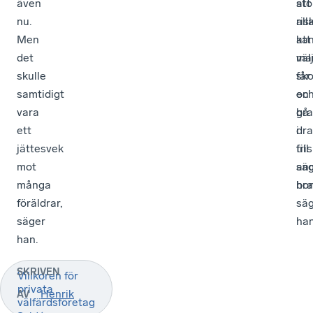
även
sto
att
nu.
ris
all
Men
att
ka
det
ma
väl
skulle
får
sko
samtidigt
en
oc
vara
bra
gå
ett
dra
i
jättesvek
till
fri
mot
an
sä
många
bra
hon
föräldrar,
sä
säger
han
han.
SKRIVEN
Villkoren för
privata
Henrik
AV
välfärdsföretag