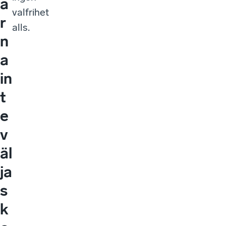
a
valfrihet
r
alls.
n
a
in
t
e
v
äl
ja
s
k