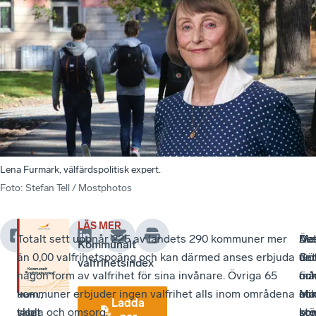
Lena Furmark, välfärdspolitisk expert.
Foto
:
Stefan Tell / Mostphotos
LÄS MER
Sverige
Mycket
Totalt sett uppnår 225 av landets 290 kommuner mer
De
Me
Äv
De
Kommunalt
har
har
än 0,00 valfrihetspoäng och kan därmed anses erbjuda
är
det
Gö
fin
valfrihetsindex
sedan
också
någon form av valfrihet för sina invånare. Övriga 65
må
fin
oc
oc
90-
hänt,
kommuner erbjuder ingen valfrihet alls inom områdena
sto
oc
Ma
mi
Ladda
talet
visar
skola och omsorg.
ko
stö
pre
ko