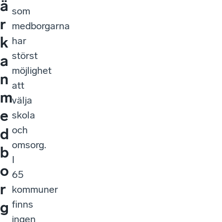
ä
som
r
medborgarna
k
har
störst
a
möjlighet
n
att
m
välja
e
skola
och
d
omsorg.
b
I
o
65
r
kommuner
finns
g
ingen