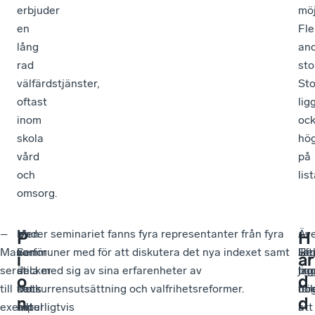
erbjuder
möj
en
Fle
lång
an
rad
sto
välfärdstjänster,
St
oftast
lig
inom
oc
skola
hö
vård
på
och
lis
omsorg.
–
Men
–
Under seminariet fanns fyra representanter från fyra
Äv
–
–
P
H
Man
varför
Sen
kommuner med för att diskutera det nya indexet samt
Hel
Ef
Ja
i
år
ser
sticker
är
dela med sig av sina erfarenheter av
lig
jag
tro
o
d
till
trots
det
konkurrensutsättning och valfrihetsreformer.
hö
för
oc
n
d
exempel
allt
naturligtvis
i
i
att