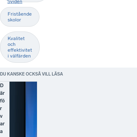
Svidén
Fristående
skolor
Kvalitet
och
effektivitet
i välfärden
DU KANSKE OCKSÅ VILL LÄSA
D
är
fö
r
v
ar
a