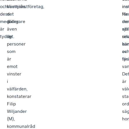
och
Västerås.
hemtjänstföretag,
ins
inn
dess
det
Ha
för
medborgare
gäller
me
de
är
även
att
sjä
tydligt.
de
rel
sin
personer
kä
ba
som
av
oc
är
tys
för
emot
va
vinster
De
i
är
välfärden,
väl
konstaterar
sta
Filip
ord
Wiljander
sä
(M),
hon
kommunalråd