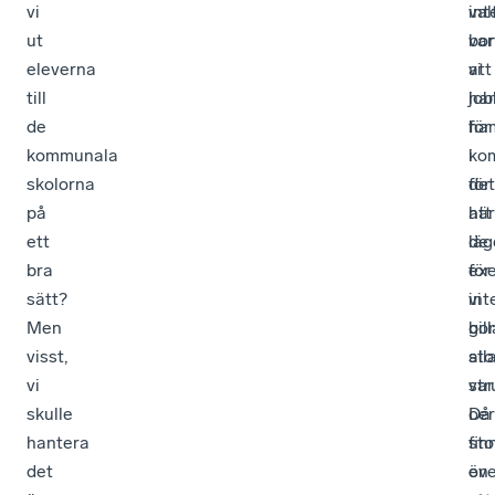
vi
val
int
ut
bor
var
eleverna
att
vi
till
job
har
de
för
ha
kommunala
ko
i
skolorna
för
det
på
att
här
ett
de
läg
bra
ex
för
sätt?
int
vi
Men
gill
bo
visst,
sto
all
vi
str
var
skulle
Då
oer
hantera
fin
sto
det
en
öve