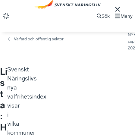
Sök
Meny
NY
Välfärd och offentlig sektor
sep
202
Svenskt
Li
Näringslivs
s
nya
t
valfrihetsindex
a
visar
:
i
vilka
H
kommuner