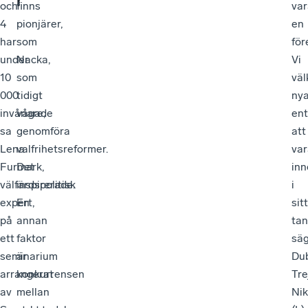
r
och
finns
var
4
pionjärer,
en
har
som
för
under
Nacka,
Vi
10
som
vä
000
tidigt
ny
invånare,
vågade
ent
sa
genomföra
att
Lena
valfrihetsreformer.
var
Furmark,
Det
inn
välfärdspolitisk
inspirerade.
i
expert,
En
sitt
på
annan
tan
ett
faktor
sä
seminarium
är
Du
arrangerat
konkurrensen
Tre
av
mellan
Nik