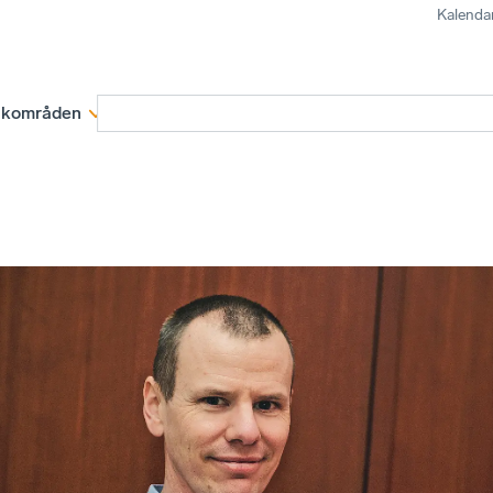
Kalenda
kområden
Medlemskap
Rapporter och remissva