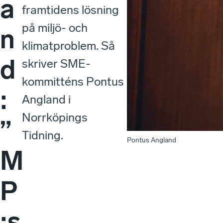
a
framtidens lösning
på miljö- och
n
klimatproblem. Så
d
skriver SME-
kommitténs Pontus
:
Angland i
Norrköpings
”
Tidning.
Pontus Angland
M
P
:s