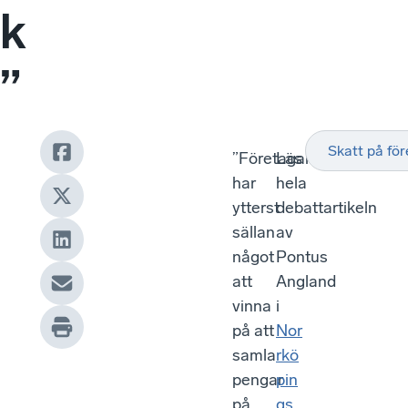
k
”
Skatt på fö
”Företagare
Läs
har
hela
ytterst
debattartikeln
sällan
av
något
Pontus
att
Angland
vinna
i
på att
Nor
samla
rkö
pengar
pin
på
gs