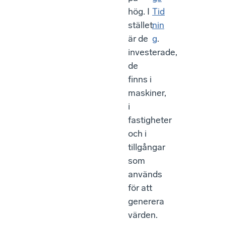
hög. I
Tid
stället
nin
är de
g
.
investerade,
de
finns i
maskiner,
i
fastigheter
och i
tillgångar
som
används
för att
generera
värden.