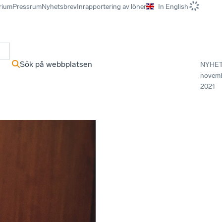
rium
Pressrum
Nyhetsbrev
Inrapportering av löner
In English
r
Sök på webbplatsen
NYHE
novem
2021