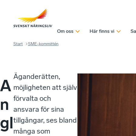
Om oss
Här finns vi
Sa
Start
SME-kommittén
Äganderätten,
A
möjligheten att själv
förvalta och
n
ansvara för sina
gl
tillgångar, ses bland
många som