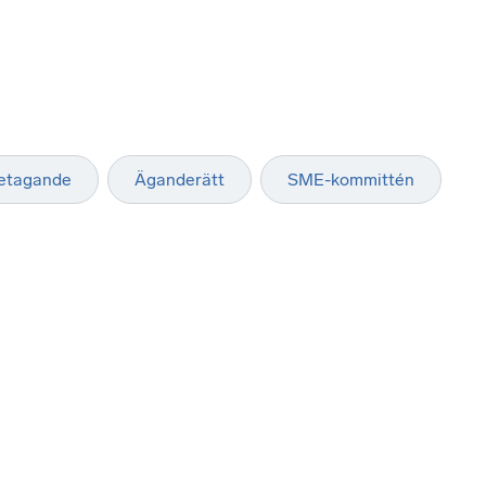
retagande
Äganderätt
SME-kommittén