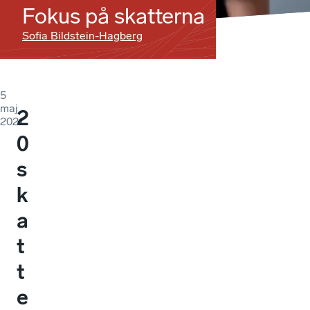
Fokus på skatterna
Sofia Bildstein-Hagberg
5
maj
2
2021
0
s
k
a
t
t
e