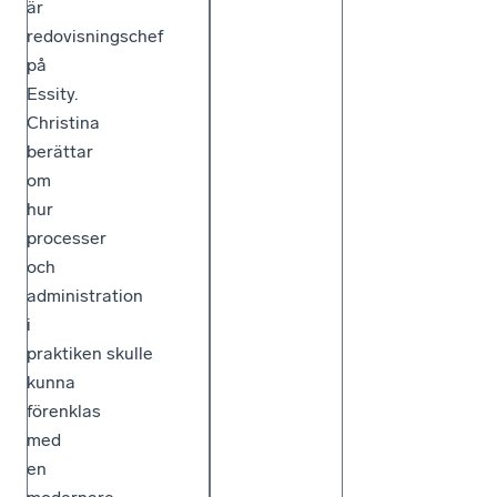
är
redovisningschef
på
Essity.
Christina
berättar
om
hur
processer
och
administration
i
praktiken skulle
kunna
förenklas
med
en