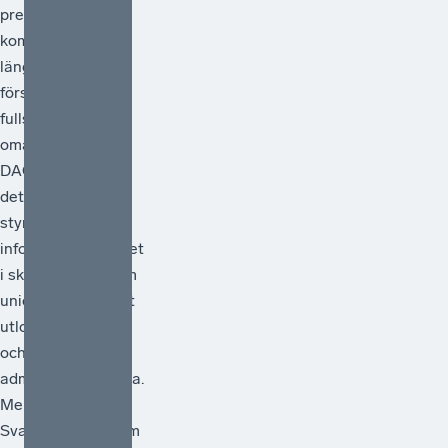
presenterade EU-
kommissionen sitt
länge väntade
förslag på en
fullständig
omarbetning av
DAC-direktivet –
det regelverk som
styr
informationsutbytet
i skattefrågor inom
unionen. Förslaget
utlovar förenkling
och minskad
administrativ börda.
Men räcker det?
Svaret, för den som