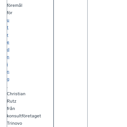
föremål
för
u
t
r
e
d
n
i
n
g
.
Christian
Rutz
från
konsultföretaget
Trinovo