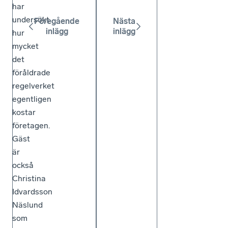
har
undersökt
Föregående
Nästa
inlägg
inlägg
hur
mycket
det
föråldrade
regelverket
egentligen
kostar
företagen.
Gäst
är
också
Christina
Idvardsson
Näslund
som