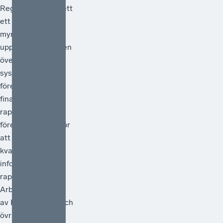
Regeringen har gett
ett antal
myndigheter i
uppdrag att göra en
översyn av
systemet för
företagens
finansiella
rapportering och
föreslå åtgärder för
att förstärka
kvaliteten i den
information som
rapporteras.
Arbetet ska ledas
av Bolagsverket och
övriga deltagande