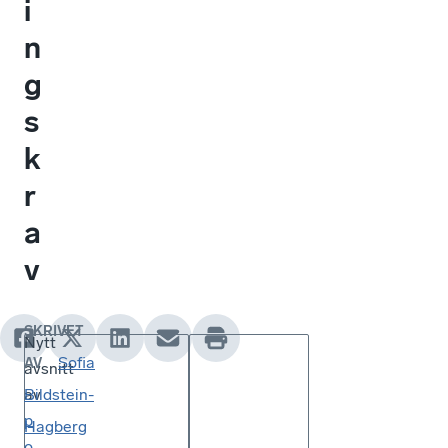
i
n
g
s
k
r
a
v
SKRIVET
Nytt
Sofia
AV
avsnitt
av
Bildstein-
p
Hagberg
o