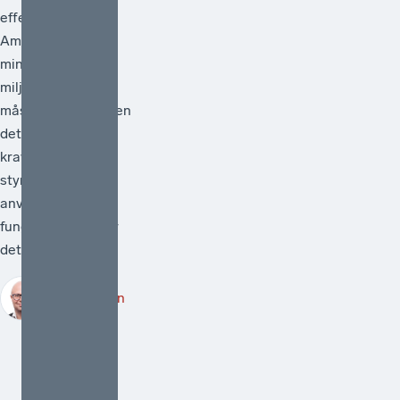
effektiv.[1]
Ambitionen att
minska
miljöpåverkan
måste vara hög men
det måste också
kraven på att de
styrmedel som
används faktiskt
fungerar. Därför är
det välkomme...
Robert Lönn