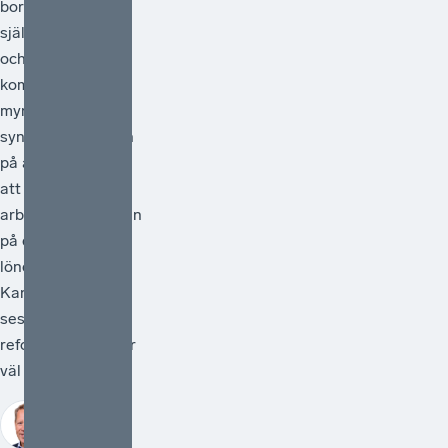
borde vara en
självklarhet. Från
och med 1 juli
kommer statliga
myndigheter
synliggöra skatten
på arbete genom
att redovisa
arbetsgivaravgiften
på de anställdas
lönebesked.
Kanske kan detta
ses som en liten
reform, men den är
väl så viktig.
Johan Fall