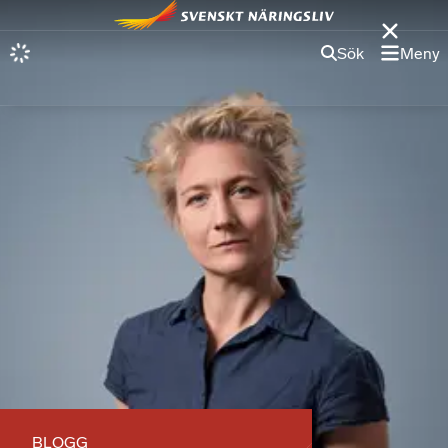
Sök
Meny
BLOGG