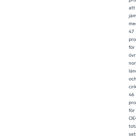
att
jäm
me
47
pro
för
övr
nor
län
oc
cir
46
pro
för
OE
tot
set