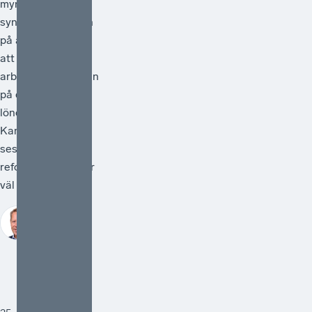
myndigheter
synliggöra skatten
på arbete genom
att redovisa
arbetsgivaravgiften
på de anställdas
lönebesked.
Kanske kan detta
ses som en liten
reform, men den är
väl så viktig.
Johan Fall