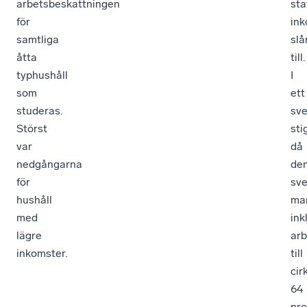
arbetsbeskattningen
sta
för
ink
samtliga
slå
åtta
till.
typhushåll
I
som
ett
studeras.
sv
Störst
sti
var
då
nedgångarna
de
för
sv
hushåll
mar
med
inkl
lägre
arb
inkomster.
till
cir
64
pro