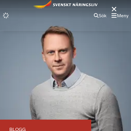
Sök
Meny
BLOGG