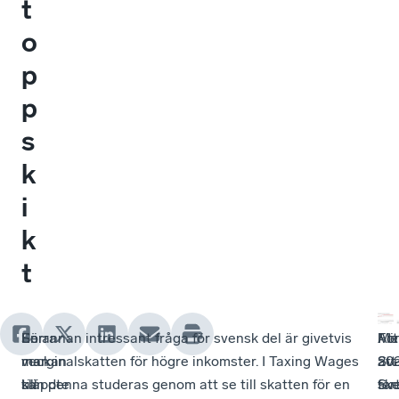
t
o
p
p
s
k
i
k
t
Förra
Ser
En annan intressant fråga för svensk del är givetvis
Me
Att
Fö
veckan
man
marginalskatten för högre inkomster. I Taxing Wages
20
Sve
att
släppte
till
kan denna studeras genom att se till skatten för en
sk
for
Sve