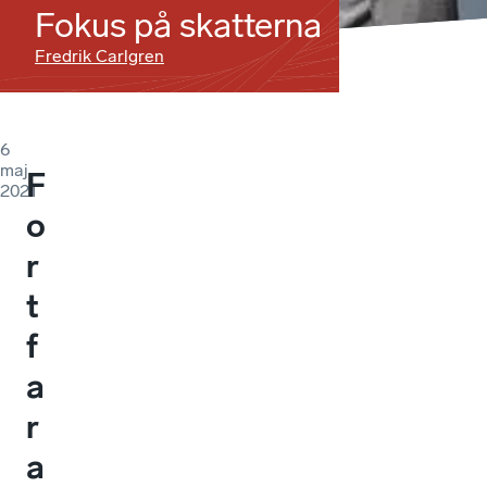
Fokus på skatterna
Fredrik Carlgren
6
maj
F
2021
o
r
t
f
a
r
a