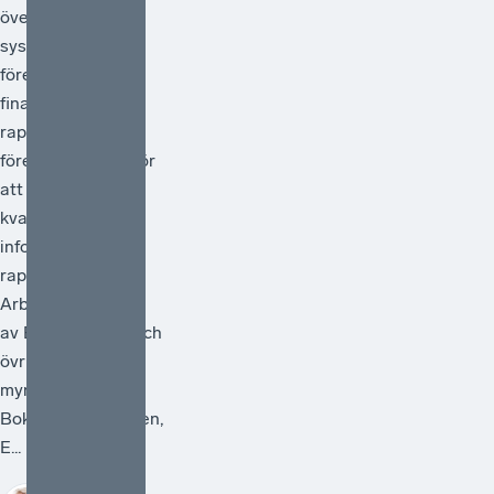
översyn av
systemet för
företagens
finansiella
rapportering och
föreslå åtgärder för
att förstärka
kvaliteten i den
information som
rapporteras.
Arbetet ska ledas
av Bolagsverket och
övriga deltagande
myndigheter är
Bokföringsnämnden,
E...
Sofia