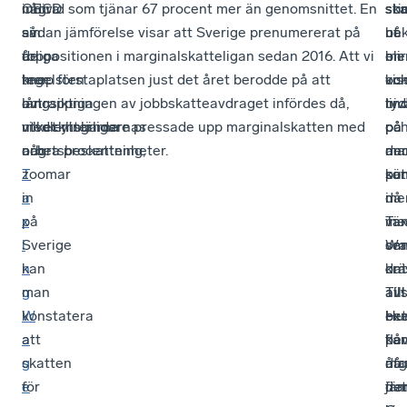
OECD
några
individ som tjänar 67 procent mer än genomsnittet. En
so
sti
sk
sin
av
sådan jämförelse visar att Sverige prenumererat på
be
ut
nå
årliga
de
toppositionen i marginalskatteligan sedan 2016. Att vi
en
blir
me
tegelsten
mer
knep förstaplatsen just det året berodde på att
vis
oc
kon
om
långsiktiga
avtrappningen av jobbskatteavdraget infördes då,
lin
tyd
niv
medlemsländernas
utvecklingarna
vilket ytterligare pressade upp marginalskatten med
på
på
oc
arbetsbeskattning,
och
några procentenheter.
de
an
mar
T
zoomar
pun
sät
ko
a
in
då
i
me
x
på
vär
Tax
me
i
Sverige
sen
Wa
om
n
kan
om
dat
krä
g
man
avs
Till
all
W
konstatera
Hu
ex
bet
a
att
på
ka
fler
g
skatten
då
ma
åtg
e
för
det
jäm
fra