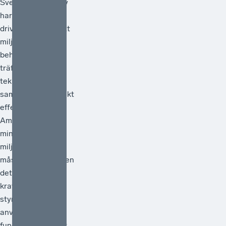
Svenskt Näringsliv
har under lång tid
drivit frågan om att
miljöpolitiken
behöver vara
träffsäker,
teknikneutral och
samhällsekonomiskt
effektiv.[1]
Ambitionen att
minska
miljöpåverkan
måste vara hög men
det måste också
kraven på att de
styrmedel som
används faktiskt
fungerar. Därför är