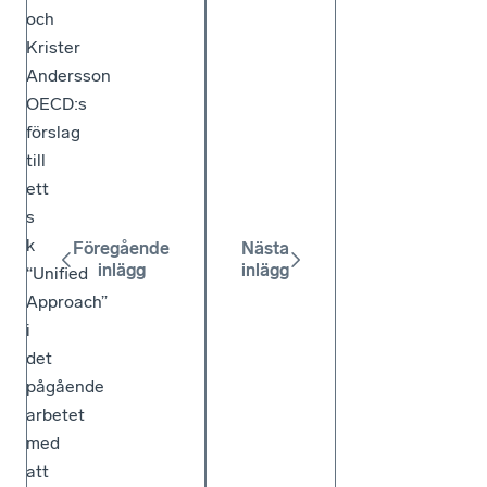
och
Krister
Andersson
OECD:s
förslag
till
ett
s
k
Föregående
Nästa
inlägg
inlägg
“Unified
Approach”
i
det
pågående
arbetet
med
att