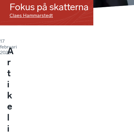
Fokus på skatterna
Claes Hammarstedt
17
februari
A
2020
r
t
i
k
e
l
i