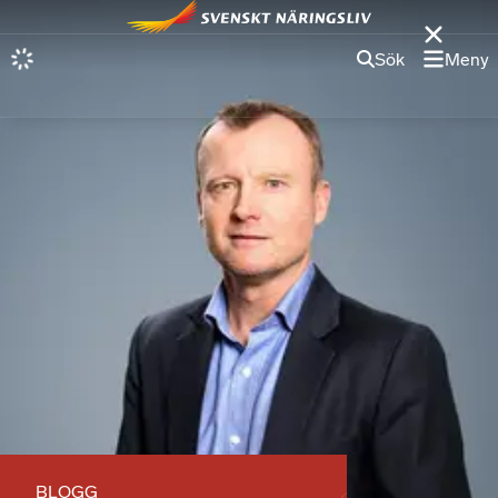
Sök
Meny
BLOGG