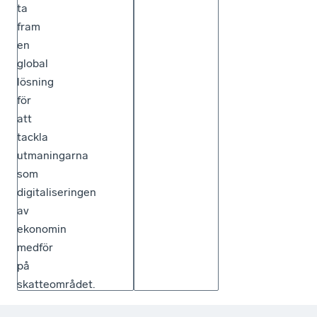
ta
fram
en
global
lösning
för
att
tackla
utmaningarna
som
digitaliseringen
av
ekonomin
medför
på
skatteområdet.