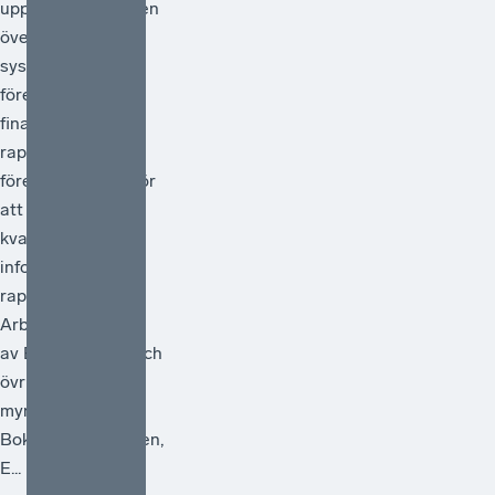
uppdrag att göra en
översyn av
systemet för
företagens
finansiella
rapportering och
föreslå åtgärder för
att förstärka
kvaliteten i den
information som
rapporteras.
Arbetet ska ledas
av Bolagsverket och
övriga deltagande
myndigheter är
Bokföringsnämnden,
E...