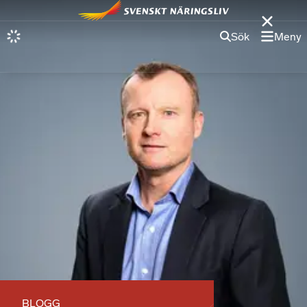
Sök
Meny
BLOGG