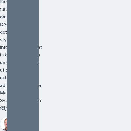
förslag på en
fullständig
omarbetning av
DAC-direktivet –
det regelverk som
styr
informationsutbytet
i skattefrågor inom
unionen. Förslaget
utlovar förenkling
och minskad
administrativ börda.
Men räcker det?
Svaret, för den som
följt debatt...
Johan
Hörberg