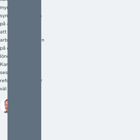
myndigheter
synliggöra skatten
på arbete genom
att redovisa
arbetsgivaravgiften
på de anställdas
lönebesked.
Kanske kan detta
ses som en liten
reform, men den är
väl så viktig.
Johan Fall