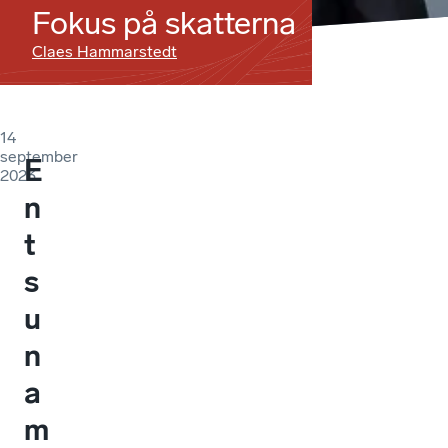
Fokus på skatterna
Claes Hammarstedt
14
september
E
2023
n
t
s
u
n
a
m