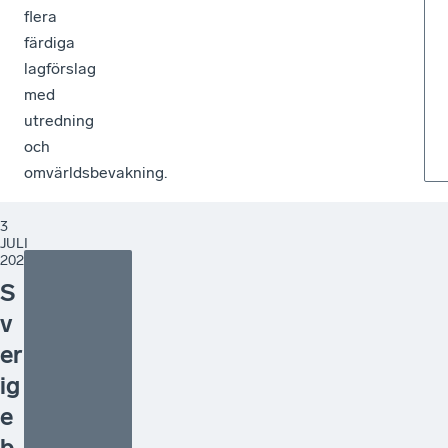
flera
färdiga
lagförslag
med
utredning
och
omvärldsbevakning.
3
JULI
2026
S
v
er
ig
e
b