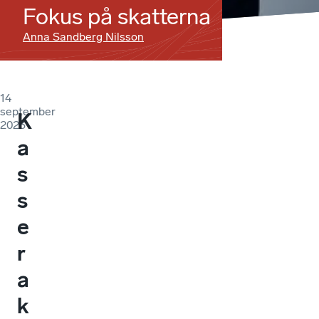
Fokus på skatterna
Anna Sandberg Nilsson
14
september
K
2023
a
s
s
e
r
a
k