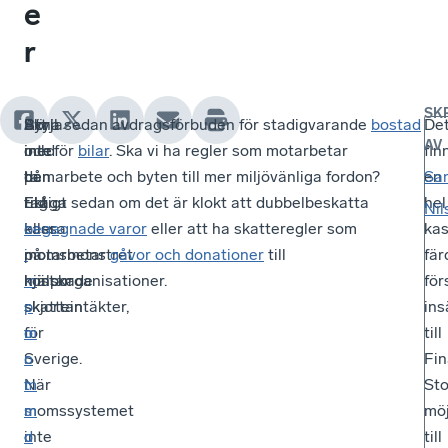
e
r
SK
Att
Skyll
Börja
Syna sedan avdragsförbuden för stadigvarande
bostad
De
AV
inte
inte
med
och för
bilar
. Ska vi ha regler som motarbetar
fin
ta
på
den
hemarbete och byten till mer miljövänliga fordon?
en
Sa
tag
EU
riktigt
Fråga sedan om det är klokt att dubbelbeskatta
hel
Nil
i
eller
kassa
begagnade varor
eller att ha skatteregler som
ka
momsmonstret
på
i
motarbetar
gåvor och donationer
till
fär
kostar
minskade
m
hjälporganisationer.
för
skjortan
skatteintäkter,
p
in
för
m
o
till
Sverige.
o
r
Fi
När
m
t
Sto
momssystemet
s
m
möj
inte
d
o
till