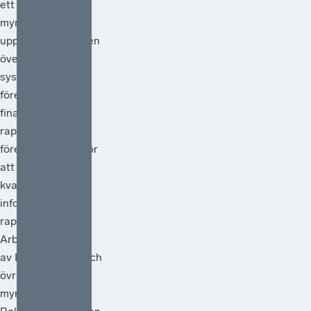
ett antal
myndigheter i
uppdrag att göra en
översyn av
systemet för
företagens
finansiella
rapportering och
föreslå åtgärder för
att förstärka
kvaliteten i den
information som
rapporteras.
Arbetet ska ledas
av Bolagsverket och
övriga deltagande
myndigheter är