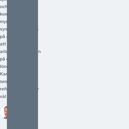
och med 1 juli
kommer statliga
myndigheter
synliggöra skatten
på arbete genom
att redovisa
arbetsgivaravgiften
på de anställdas
lönebesked.
Kanske kan detta
ses som en liten
reform, men den är
väl så viktig.
Johan Fall