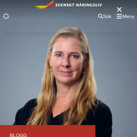
Sök
Meny
BLOGG