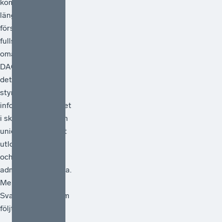
kommissionen sitt
länge väntade
förslag på en
fullständig
omarbetning av
DAC-direktivet –
det regelverk som
styr
informationsutbytet
i skattefrågor inom
unionen. Förslaget
utlovar förenkling
och minskad
administrativ börda.
Men räcker det?
Svaret, för den som
följt debatt...