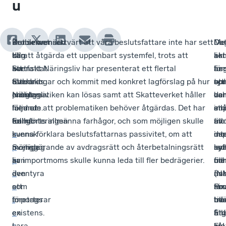
u
I
Problemet
Konsekvensen
Det är anmärktvärt att våra beslutsfattare inte har sett
I
Da
De
Me
dag
kan
blir
till att åtgärda ett uppenbart systemfel, trots att
akt
ko
är
akt
har
kortfattat
att
Svenskt Näringsliv har presenterat ett flertal
hem
är
an
för
Svenskt
förklaras
ett
utredningar och kommit med konkret lagförslag på hur
tyd
opr
att
so
Näringsliv
enligt
misstag
problematiken kan lösas samt att Skatteverket håller
var
oc
de
har
lämnat
följande.
i
med om att problematiken behöver åtgärdas. Det har
en
str
inl
an
en
Enligt
tullhanteringen
framförts allmänna farhågor, och som möjligen skulle
änd
mo
av
till
u
svensk
i
kunna förklara beslutsfattarnas passivitet, om att
int
mo
im
de
p
momslag
Sverige
möjliggörande av avdragsrätt och återbetalningsrätt
led
syf
so
ny
p
är
kan
av importmoms skulle kunna leda till fler bedrägerier.
till
oc
fin
me
d
den
äventyra
ris
än
i
(N
a
som
ett
för
Pr
nu
so
t
importerar
företags
bed
me
til
trä
e
en
existens.
Enl
til
åt
i
r
vara
I
EU
av
så
kra