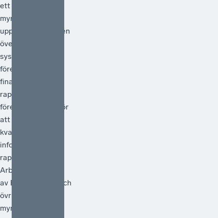
ett antal
myndigheter i
uppdrag att göra en
översyn av
systemet för
företagens
finansiella
rapportering och
föreslå åtgärder för
att förstärka
kvaliteten i den
information som
rapporteras.
Arbetet ska ledas
av Bolagsverket och
övriga deltagande
myndigheter är