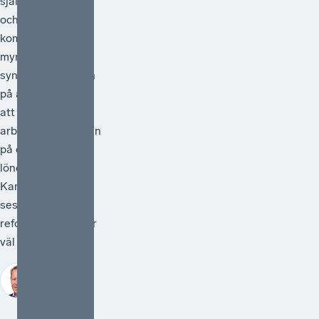
självklarhet. Från
och med 1 juli
kommer statliga
myndigheter
synliggöra skatten
på arbete genom
att redovisa
arbetsgivaravgiften
på de anställdas
lönebesked.
Kanske kan detta
ses som en liten
reform, men den är
väl så viktig.
Johan Fall