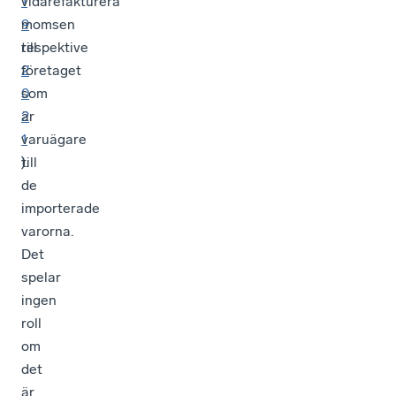
1
vidarefakturera
9
momsen
respektive
till
2
företaget
0
som
2
är
1
varuägare
).
till
de
importerade
varorna.
Det
spelar
ingen
roll
om
det
är