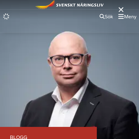
Sök
Meny
BLOGG