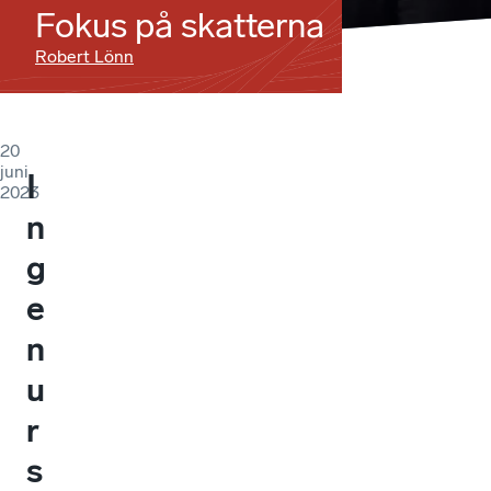
Fokus på skatterna
Robert Lönn
20
juni
I
2023
n
g
e
n
u
r
s