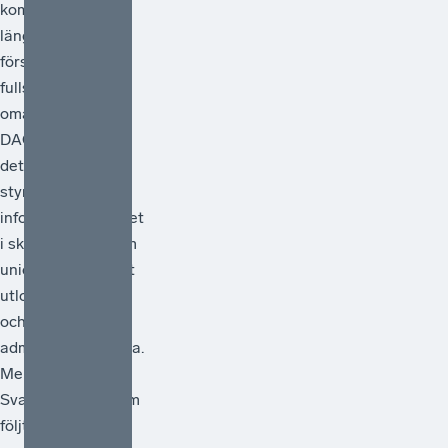
kommissionen sitt
länge väntade
förslag på en
fullständig
omarbetning av
DAC-direktivet –
det regelverk som
styr
informationsutbytet
i skattefrågor inom
unionen. Förslaget
utlovar förenkling
och minskad
administrativ börda.
Men räcker det?
Svaret, för den som
följt debatt...