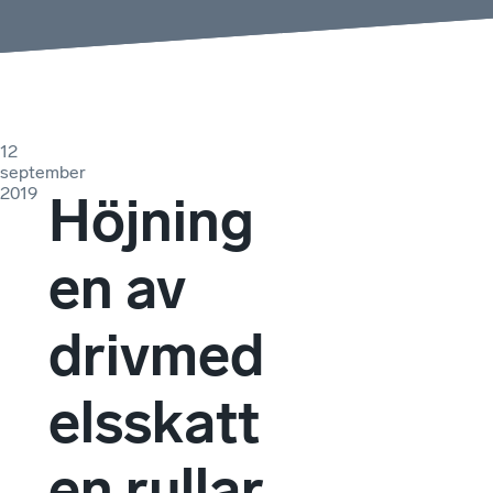
12
september
2019
Höjning
en av
drivmed
elsskatt
en rullar