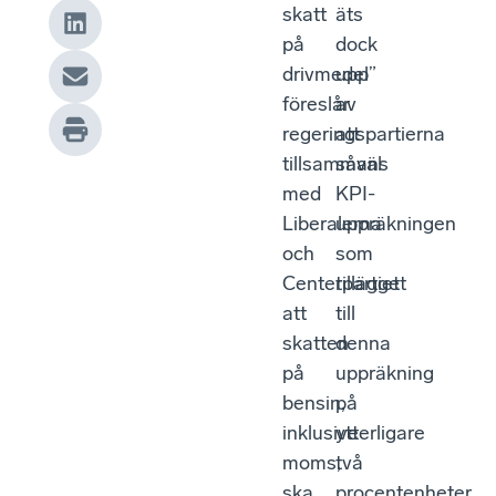
skatt
äts
på
dock
drivmedel”
upp
föreslår
av
regeringspartierna
att
tillsammans
såväl
med
KPI-
Liberalerna
uppräkningen
och
som
Centerpartiet
tillägget
att
till
skatten
denna
på
uppräkning
bensin,
på
inklusive
ytterligare
moms,
två
ska
procentenheter