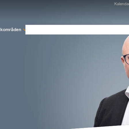
Kalenda
kområden
Medlemskap
Rapporter och remissva