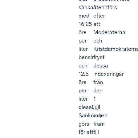
sänkas
återinförs
med
efter
16,25
att
öre
Moderaterna
per
och
liter
Kristdemokratern
bensin
fryst
och
dessa
12,6
indexeringar
öre
från
per
den
liter
1
diesel.
juli
Sänkningen
och
görs
fram
för att
till