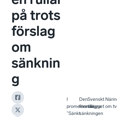
på trots
förslag
om
sänknin
g
I
Den
Svenskt Näring
promemorian
föreslagna
tillägget om tv
”Sänkt
sänkningen