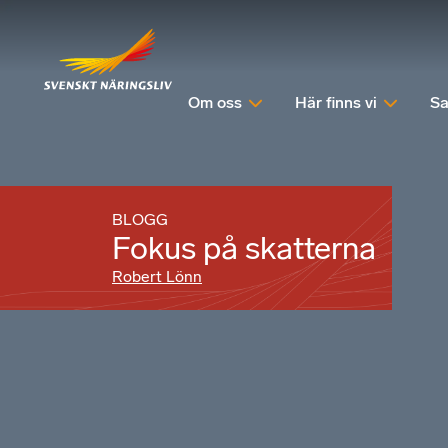
Om oss
Här finns vi
Sa
BLOGG
Fokus på skatterna
Robert Lönn