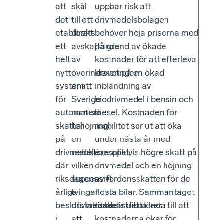
att
skäl
uppbar risk att
det
till ett
drivmedelsbolagen
etablerats
direkt
behöver höja priserna med
ett
avskaffande
på grund av ökade
helt
av
kostnader för att efterleva
nytt
överindexeringen
kravet på en ökad
system
är att
inblandning av
för
Sverige
biodrivmedel i bensin och
automatisk
numera
diesel. Kostnaden för
skattehöjning
har
mobilitet ser ut att öka
på
en
under nästa år med
drivmedel,
reduktionsplikt,
exempelvis högre skatt på
där
vilken
drivmedel och en höjning
riksdagens
successivt
av fordonsskatten för de
årliga
tvingar
flesta bilar. Sammantaget
beslutsfattande
drivmedelsdistributörer
riskerar detta leda till att
i
att
kostnaderna ökar för