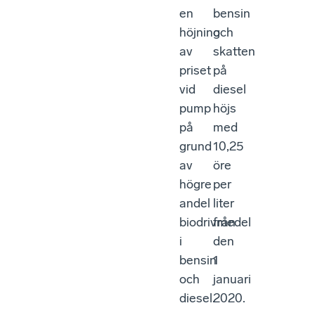
en
bensin
höjning
och
av
skatten
priset
på
vid
diesel
pump
höjs
på
med
grund
10,25
av
öre
högre
per
andel
liter
biodrivmedel
från
i
den
bensin
1
och
januari
diesel.
2020.