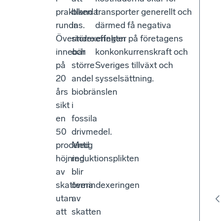
praktiken
blanda
transporter generellt och
rundas.
in
därmed få negativa
Överindexeringen
större
effekter på företagens
innebär
och
konkonkurrenskraft och
på
större
Sveriges tillväxt och
20
andel
sysselsättning.
års
biobränslen
sikt
i
en
fossila
50
drivmedel.
procentig
Med
höjning
reduktionsplikten
av
blir
skatterna
överindexeringen
utan
av
att
skatten