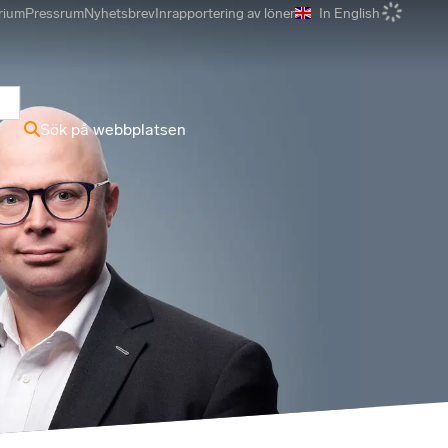
rium
Pressrum
Nyhetsbrev
Inrapportering av löner
In English
r
Sök på webbplatsen