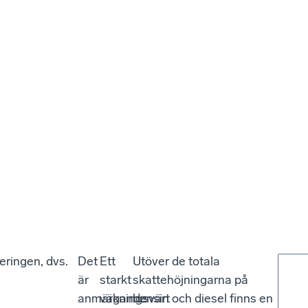
eringen, dvs.
Det
Ett
Utöver de totala
är
starkt
skattehöjningarna på
anmärkningsvärt
vägande
bensin och diesel finns en