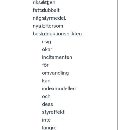
riksdagen
ett
fattat
dubbelt
några
styrmedel.
nya
Eftersom
beslut.
reduktionsplikten
i sig
ökar
incitamenten
för
omvandling
kan
indexmodellen
och
dess
styreffekt
inte
längre