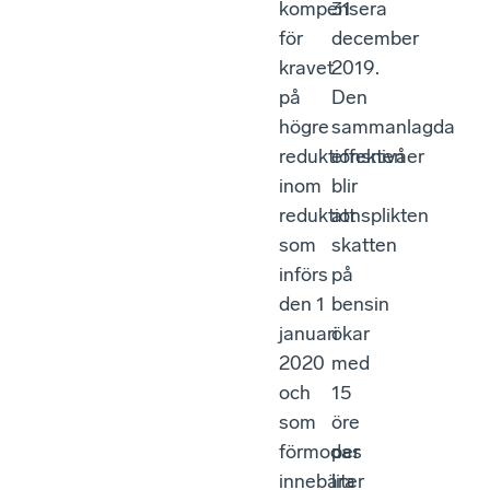
kompensera
31
för
december
kravet
2019.
på
Den
högre
sammanlagda
reduktionsnivåer
effekten
inom
blir
reduktionsplikten
att
som
skatten
införs
på
den 1
bensin
januari
ökar
2020
med
och
15
som
öre
förmodas
per
innebära
liter