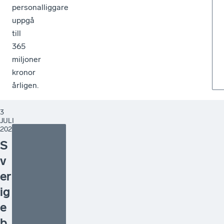
personalliggare
uppgå
till
365
miljoner
kronor
årligen.
3
JULI
2026
S
v
er
ig
e
b