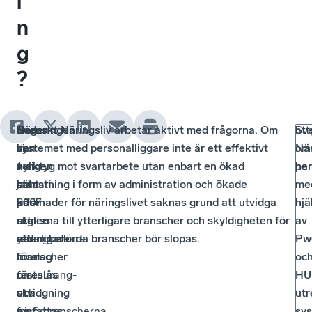
i
n
g
?
Regeringen
Sedan
När
Svenskt Näringsliv arbetar aktivt med frågorna. Om
Sv
htt
har
den
vi
systemet med personalliggare inte är ett effektivt
När
om
nyligen
1
nu
verktyg mot svartarbete utan enbart en ökad
har
per
sänt
januari
står
belastning i form av administration och ökade
me
på
2007
inför
kostnader för näringslivet saknas grund att utvidga
hjä
remiss
ska
att
reglerna till ytterligare branscher och skyldigheten för
av
ett
näringsidkare
ytterligare
redan berörda branscher bör slopas.
Pw
förslag
inom
branscher
oc
om
restaurang-
föreslås
HU
utvidgning
och
ska
utr
av
frisörbranscherna
omfattas
sy