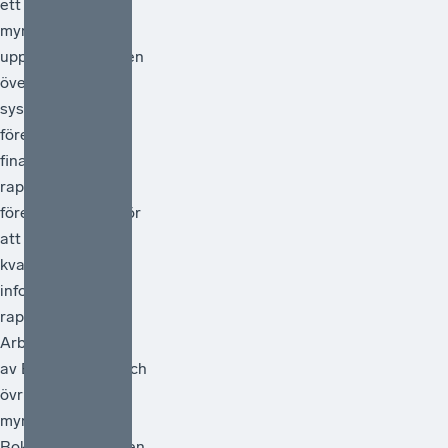
ett antal
myndigheter i
uppdrag att göra en
översyn av
systemet för
företagens
finansiella
rapportering och
föreslå åtgärder för
att förstärka
kvaliteten i den
information som
rapporteras.
Arbetet ska ledas
av Bolagsverket och
övriga deltagande
myndigheter är
Bokföringsnämnden,