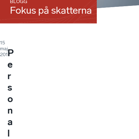
BLOGG
Fokus på skatterna
15
maj
P
2017
e
r
s
o
n
a
l