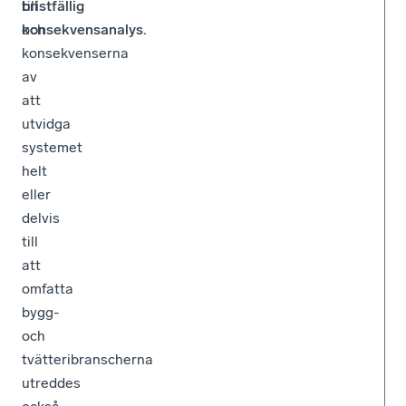
bristfällig
till
konsekvensanalys.
och
konsekvenserna
av
att
utvidga
systemet
helt
eller
delvis
till
att
omfatta
bygg-
och
tvätteribranscherna
utreddes