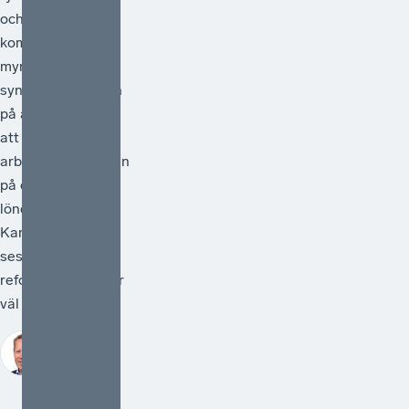
och med 1 juli
kommer statliga
myndigheter
synliggöra skatten
på arbete genom
att redovisa
arbetsgivaravgiften
på de anställdas
lönebesked.
Kanske kan detta
ses som en liten
reform, men den är
väl så viktig.
Johan Fall