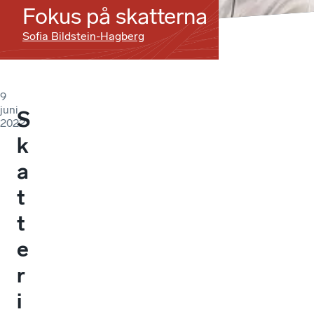
Fokus på skatterna
Sofia Bildstein-Hagberg
9
juni
S
2022
k
a
t
t
e
r
i