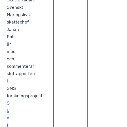
Svenskt
Näringslivs
skattechef
Johan
Fall
är
med
och
kommenterar
slutrapporten
i
SNS
forskningsprojekt
S
k
a
t