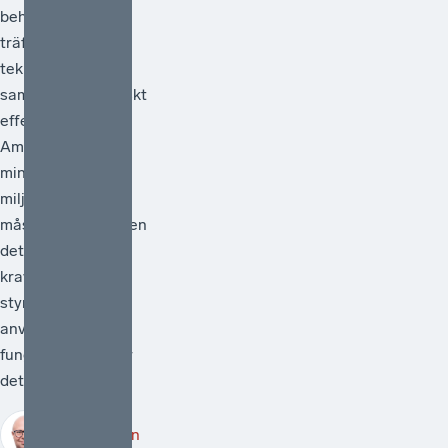
behöver vara
träffsäker,
teknikneutral och
samhällsekonomiskt
effektiv.[1]
Ambitionen att
minska
miljöpåverkan
måste vara hög men
det måste också
kraven på att de
styrmedel som
används faktiskt
fungerar. Därför är
det välkomme...
Robert Lönn