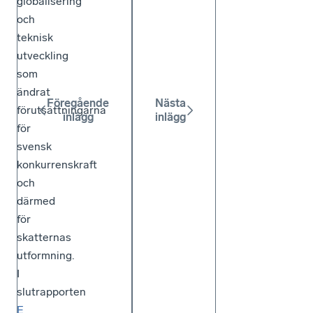
globalisering
och
teknisk
utveckling
som
ändrat
Föregående
Nästa
förutsättningarna
inlägg
inlägg
för
svensk
konkurrenskraft
och
därmed
för
skatternas
utformning.
I
slutrapporten
E