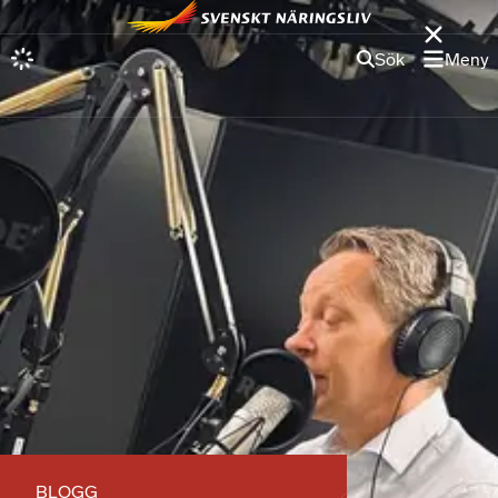
Sök
Meny
BLOGG