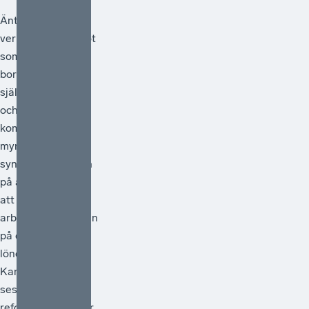
Äntligen blir det
verklighet av något
som egentligen
borde vara en
självklarhet. Från
och med 1 juli
kommer statliga
myndigheter
synliggöra skatten
på arbete genom
att redovisa
arbetsgivaravgiften
på de anställdas
lönebesked.
Kanske kan detta
ses som en liten
reform, men den är