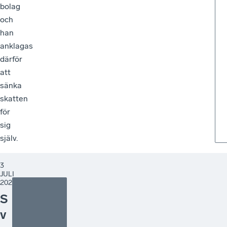
bolag
och
han
anklagas
därför
att
sänka
skatten
för
sig
själv.
3
JULI
2026
S
v