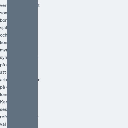
verklighet av något
som egentligen
borde vara en
självklarhet. Från
och med 1 juli
kommer statliga
myndigheter
synliggöra skatten
på arbete genom
att redovisa
arbetsgivaravgiften
på de anställdas
lönebesked.
Kanske kan detta
ses som en liten
reform, men den är
väl så viktig.