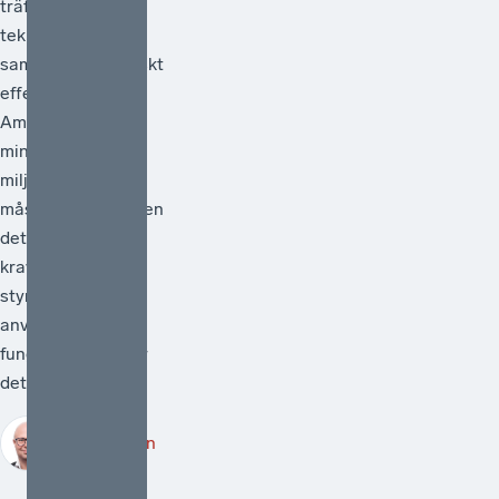
träffsäker,
teknikneutral och
samhällsekonomiskt
effektiv.[1]
Ambitionen att
minska
miljöpåverkan
måste vara hög men
det måste också
kraven på att de
styrmedel som
används faktiskt
fungerar. Därför är
det välkomme...
Robert Lönn