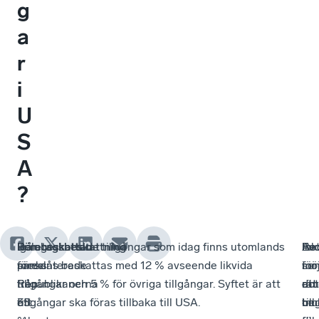
g
a
r
i
U
S
A
?
Igår
Företagsbeskattning
Bolagsskatten
De obeskattade tillgångar som idag finns utomlands
Ink
Avd
Bet
En
presenterade
sänks
föreslås beskattas med 12 % avseende likvida
i
för
so
möj
Republikanerna
från
tillgångar och 5 % för övriga tillgångar. Syftet är att
dot
rä
ett
att
ett
35
tillgångar ska föras tillbaka till USA.
till
be
mul
om