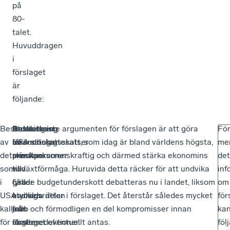
på
80-
talet.
Huvuddragen
i
förslaget
är
följande:
Beskattningen
Beskattning
Antalet
Stora
De starkaste argumenten för förslagen är att göra
Fö
av
av
inkomstskattesatser
förändringar
USA:s bolagsskatt, som idag är bland världens högsta,
me
det
privatpersoner
minskas
sker
mer konkurrenskraftig och därmed stärka ekonomins
det
som
till
vad
tillväxtförmåga. Huruvida detta räcker för att undvika
inf
i
fyra
gäller
ökade budgetunderskott debatteras nu i landet, liksom
om
USA
stycken
avdragsrätten
enskilda delar i förslaget. Det återstår således mycket
för
kallas
från
och
jobb och förmodligen en del kompromisser innan
ka
för
dagens
skattereduktioner.
förslaget eventuellt antas.
föl