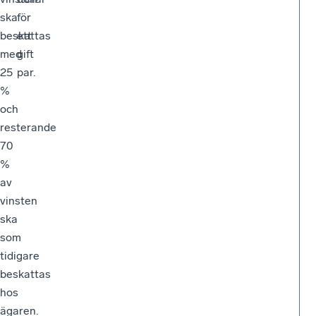
ska
för
beskattas
ett
med
gift
25
par.
%
och
resterande
70
%
av
vinsten
ska
som
tidigare
beskattas
hos
ägaren.