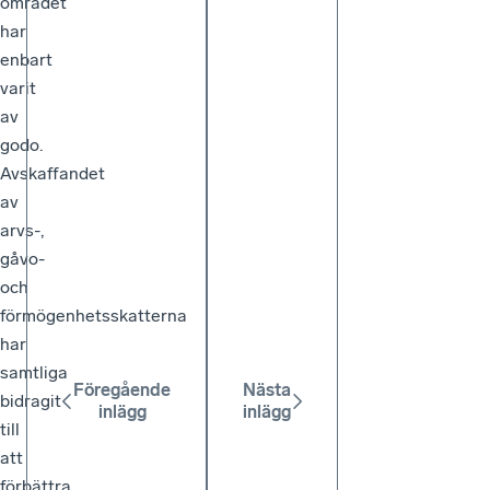
området
har
enbart
varit
av
godo.
Avskaffandet
av
arvs-,
gåvo-
och
förmögenhetsskatterna
har
samtliga
Föregående
Nästa
bidragit
inlägg
inlägg
till
att
förbättra