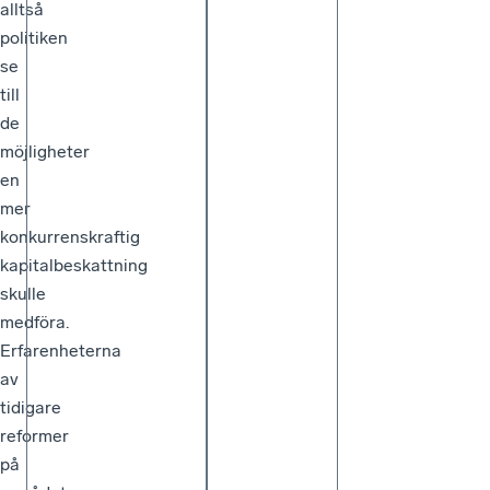
alltså
politiken
se
till
de
möjligheter
en
mer
konkurrenskraftig
kapitalbeskattning
skulle
medföra.
Erfarenheterna
av
tidigare
reformer
på