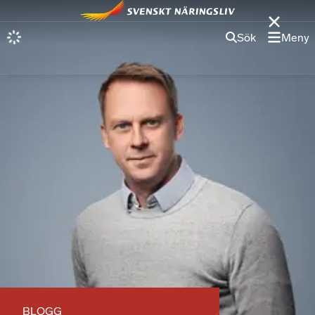
Sök
Meny
BLOGG