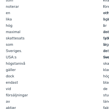
som
i
kva
noterar
för
i
en
oc
ett
lika
äga
hol
hög
är
I
maximal
än
det
skattesats
tyd
fal
som
läg
är
Sveriges.
än
det
USA:s
Sve
sv
högstanivå
ska
gäller
kla
dock
hö
endast
bla
vid
de
försäljningar
st
av
län
aktier
fak