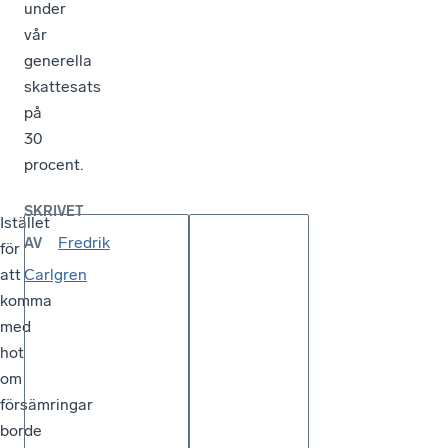
under
vår
generella
skattesats
på
30
procent.
SKRIVET
Istället
Fredrik
AV
för
att
Carlgren
komma
med
hot
om
försämringar
borde