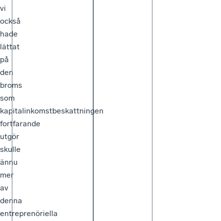
vi
också
hade
lättat
på
den
broms
som
kapitalinkomstbeskattningen
fortfarande
utgör
skulle
ännu
mer
av
denna
entreprenöriella