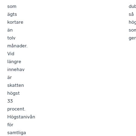
som
dub
ägts
så
kortare
hö
än
so
tolv
gen
månader.
Vid
längre
innehav
är
skatten
högst
33
procent.
Högstanivån
för
samtliga