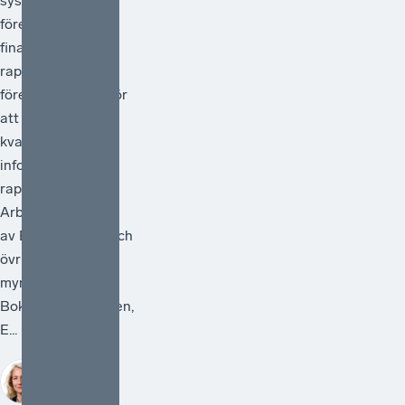
systemet för
företagens
finansiella
rapportering och
föreslå åtgärder för
att förstärka
kvaliteten i den
information som
rapporteras.
Arbetet ska ledas
av Bolagsverket och
övriga deltagande
myndigheter är
Bokföringsnämnden,
E...
Sofia
Bildstein-
Hagberg